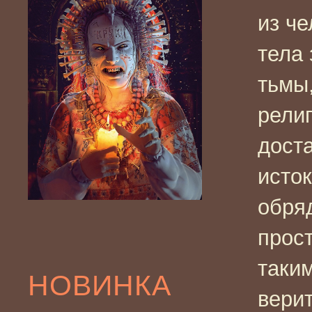
из че
тела
тьмы
религ
дост
исто
обря
прос
таким
НОВИНКА
верит