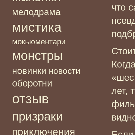
что с
мелодрама
псев
мистика
подбр
мокьюментари
Стои
монстры
Когда
новинки
новости
«шес
оборотни
лет, 
отзыв
филь
призраки
видн
приключения
Если