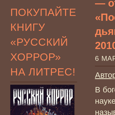
— о
ПОКУПАЙТЕ
«По
КНИГУ
дья
«РУССКИЙ
201
ХОРРОР»
6 МА
НА ЛИТРЕС!
Авто
В бо
наук
назы