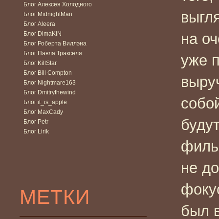
Блог Алексея Холодного
выгля
Блог MidnightMan
Блог Aleera
Блог DimaKIN
на о
Блог Роберта Виллэна
Блог Павла Тракселя
уже 
Блог KillStar
Блог Bill Compton
выруч
Блог Nightmare163
Блог Dmitrythewind
собо
Блог it_is_apple
Блог MaxCady
буду
Блог Petr
Блог Lirik
филь
не до
фокус
МЕТКИ
был в