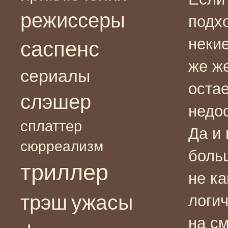
режиссеры
подх
некие
саспенс
же ж
сериалы
остае
слэшер
недо
сплаттер
Да и 
сюрреализм
боль
триллер
не ка
ужасы
трэш
логи
на см