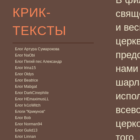
КРИК-
свящ
и ве
ТЕКСТЫ
церкв
Блог Артура Сумарокова
пред
Блог NaObi
Блог Пегий пес Александр
нами
Блог Irina15
Блог Oldys
шарл
Блог Beatrice
Блог Mabgat
Блог DarkCinephile
испо
Блог HEmaximusLL
Блог Iv1oWitch
всев
Блоги "Крикунов"
Блог Bob
церк
Блог Norman94
Блог Gulid13
того
Блог Linnan