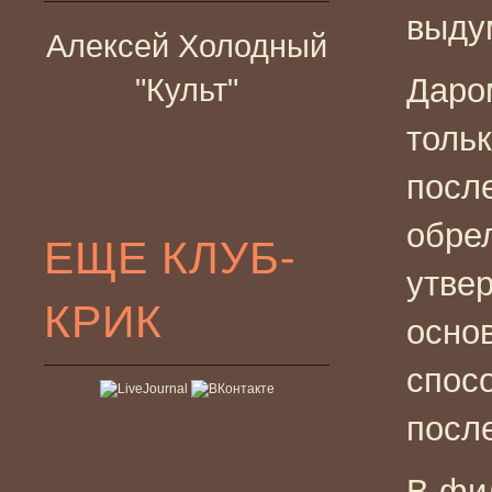
выду
Алексей Холодный
Даро
"Культ"
толь
посл
обре
ЕЩЕ КЛУБ-
утвер
КРИК
основ
спос
посл
В фил