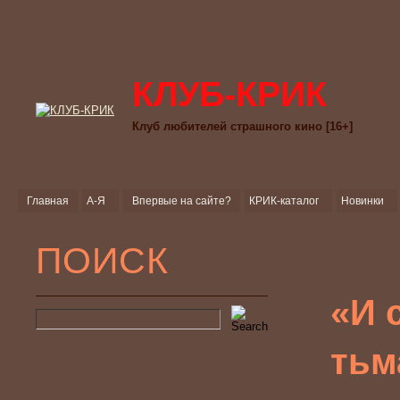
КЛУБ-КРИК
Клуб любителей страшного кино [16+]
Главная
А-Я
Впервые на сайте?
КРИК-каталог
Новинки
ПОИСК
«И 
тьма