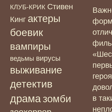
Стивен
КЛУБ-КРИК
Важн
актеры
Кинг
форм
боевик
отли
филь
вампиры
«Шес
вирусы
ведьмы
перв
выживание
героя
детектив
дово
драма
зомби
в та
непло
зоохоррор