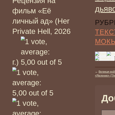
Рецензия на
дьяв
фильм «Её
личный ад» (Her
РУБР
Private Hell, 2026
ТЕКС
МОК
г.)
←
Великая вой
«Явление» (The
До