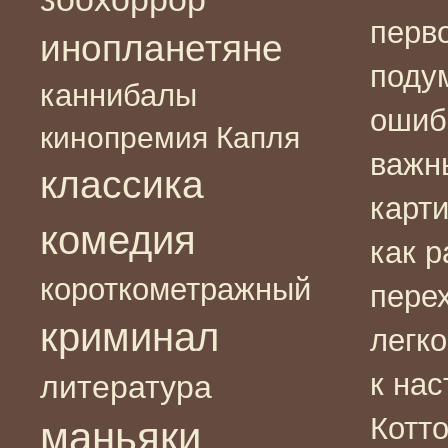
перв
инопланетяне
поду
каннибалы
ошиб
кинопремия Капля
важн
классика
карти
комедия
как р
короткометражный
перех
криминал
легко
к на
литература
Котто
маньяки