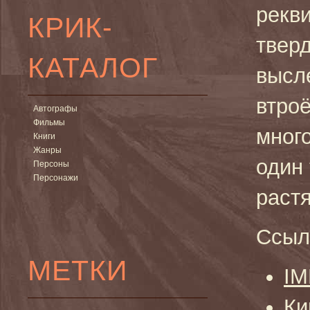
рекви
КРИК-
тверд
КАТАЛОГ
высл
втроё
Автографы
Фильмы
много
Книги
Жанры
один 
Персоны
Персонажи
растя
Ссыл
МЕТКИ
I
Ки