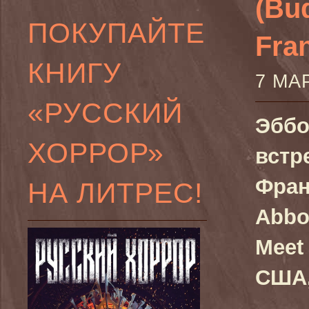
(Bu
ПОКУПАЙТЕ
Fra
КНИГУ
7 МА
«РУССКИЙ
Эббо
ХОРРОР»
встр
Фран
НА ЛИТРЕС!
Abbot
Meet 
США,