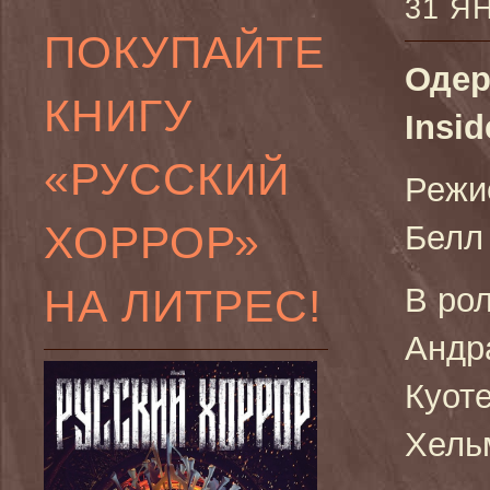
31 Я
ПОКУПАЙТЕ
Одер
КНИГУ
Insid
«РУССКИЙ
Режи
ХОРРОР»
Белл
НА ЛИТРЕС!
В ро
Андр
Куот
Хель