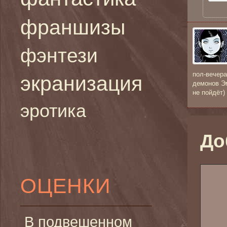
франшизы
фэнтези
пол-вечера
экранизация
демонов Эм
не пойдёт) 
эротика
До
ОЦЕНКИ
В подвешенном