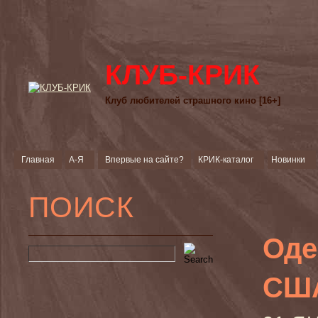
КЛУБ-КРИК
Клуб любителей страшного кино [16+]
Главная
А-Я
Впервые на сайте?
КРИК-каталог
Новинки
ПОИСК
Оде
США