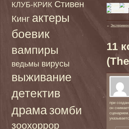
Стивен
КЛУБ-КРИК
актеры
Кинг
←
Эксперимент
боевик
11 
вампиры
(The
вирусы
ведьмы
выживание
детектив
при создан
драма
зомби
он снимает
сценарием.
указываетс
зоохоррор