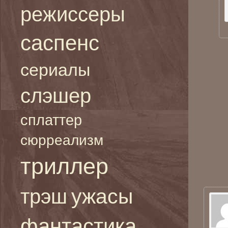
режиссеры
саспенс
сериалы
слэшер
сплаттер
сюрреализм
триллер
ужасы
трэш
фантастика