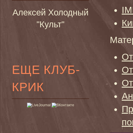
I
Алексей Холодный
Ки
"Культ"
Мате
От
ЕЩЕ КЛУБ-
От
От
КРИК
Ан
Пр
по