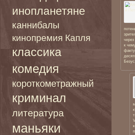
инопланетяне
каннибалы
потен
зрите
кинопремия Капля
через
к чем
классика
факту
десят
Безус
комедия
короткометражный
криминал
м
к
литература
т
V
маньяки
к
п