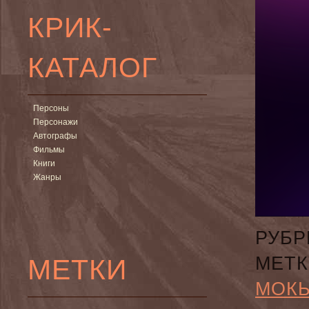
КРИК-
КАТАЛОГ
Персоны
Персонажи
Автографы
Фильмы
Книги
Жанры
РУБР
МЕТКИ
МЕТК
МОК