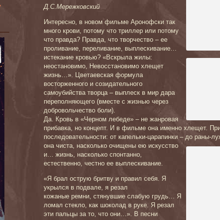
»
Д.С.Мережковский
Интересно, в новом фильме Аронофски так
много крови, потому что триллер или потому
что правда? Прав
да, что творчество – ее
проливание, переливание, выплескивание…
истекание кровью? «Вскрыла жилы:
неостановимо, Невосстановимо хлещет
жизнь…». Цветаевская формула
восторженного и созидательного
самоубийства творца – выплеск в мир дара
переполняющего (вместе с жизнью через
добровольчество боли).
Да. Кровь в «Черном лебеде» – не жанровая
прибавка, но концепт. И в фильме она именно хлещет. Пр
последовательности: от капельки-царапинки – до раны-лу
она чист
а, насколько очищены ею искусство
и… жизнь, насколько спонтанно,
естественно, честно ее выплескивание.
«Я брал острую бритву и правил себя. Я
укрылся в подвале, я резал
кожаные ремни, стянувшие слабую грудь… Я
ломал стекло, как шоколад в руке. Я резал
эти пальцы за то, что они…». В песни