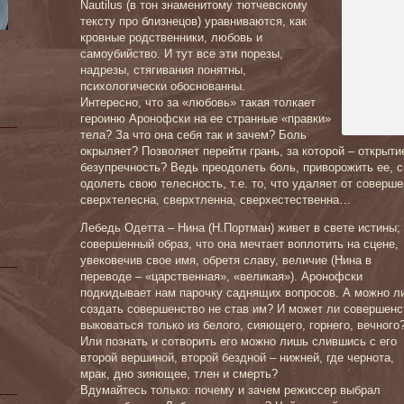
Nautilus (в тон знаменитому тютчевскому
тексту про близнецов) уравниваются, как
кровные родственники, любовь и
самоубийство. И тут все эти порезы,
надрезы, стягивания понятны,
психологически обоснованны.
Интересно, что за «любовь» такая толкает
героиню Аронофски на ее странные «правки»
тела? За что она себя так и зачем? Боль
окрыляет? Позволяет перейти грань, за которой – открыти
безупречность? Ведь преодолеть боль, приворожить ее, с
одолеть свою телесность, т.е. то, что удаляет от соверше
сверхтелесна, сверхтленна, сверхестественна…
Лебедь Одетта – Нина (Н.Портман) живет в свете истины; 
совершен
ный образ, что она мечтает воплотить на сцене,
увековечив свое имя, обретя славу, величие (Нина в
переводе – «царственная», «великая»). Аронофски
подкидывает нам парочку саднящих вопросов. А можно л
создать совершенство не став им? И может ли совершенс
выковаться только из белого, сияющего, горнего, вечного
Или познать и сотворить его можно лишь слившись с его
второй вершиной, второй бездной – нижней, где чернота,
мрак, дно зияющее, тлен и смерть?
Вдумайтесь только: почему и зачем режиссер выбрал