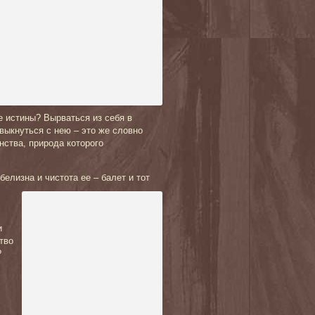
е истины? Вырваться из себя в
выкнуться с нею – это же словно
нства, природа которого
белизна и чистота ее – балет и тот
и
тво
?