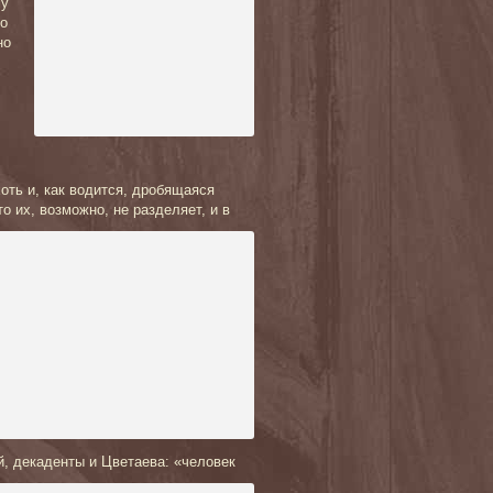
му
Но
но
оть и, как водится, дробящаяся
о их, возможно, не разделяет, и в
й, декаденты и Цветаева: «человек