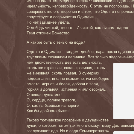
именно балет «Лебединое озеро»? Чайковский создал са
идеальность, непревзойденность. С этим не поспоришь. 
совершенство его творения и в том, что Одетте непрелож
сопутствует и сопричастна Одиллия.
Но нет завиднее удела,
О лебедь чистый, твоего – И чистой, как ты сам, одело
Тебя стихией Божество.
А как же быть с тенью на воде?
Одетта и Одиллия – тандем, двойня, пара, некая единая х
трусливым сознанием величина. Вот только подсознание-т
нем двойств
енность дев есть цельность,
столь же страшная, сколь красивая, столь
же виновная, сколь правая. В сумерках
подсознания, вполне возможно, им свободно
вместе: черная и белая, добрая и злая,
горняя и дольняя, истинная и иллюзорная…
О вещая душа моя!
О, сердце, полное тревоги,
О, как ты бьешься на пороге
Как бы двойного бытия!..
Таково тютчевское прозрение о двуединстве
души, о котором потом так много скажут миру Достоевски
заслуживает ада. Но и сада Семиверстного».