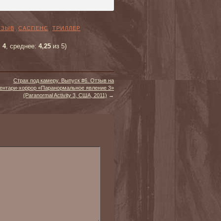
ТЗЫВ
,
САСПЕНС
,
ТРИЛЛЕР
:
4
, среднее:
4,25
из 5)
Страх под камеру. Выпуск #6. Отзыв на
нтари-хоррор «Паранормальное явление 3»
(Paranormal Activity 3, США, 2011)
→