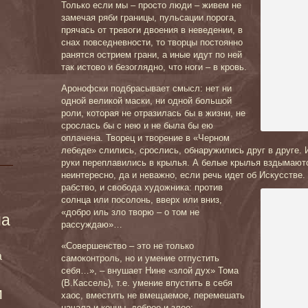
Только если мы – просто люди – живем не
замечая ряби границы, пульсации порога,
прячась от тревоги двоения в неведении, в
снах повседневности, то творцы постоянно
ранятся острием грани, а иные идут по ней
так истово и безоглядно, что ноги – в кровь.
Аронофски подбрасывает смысл: нет ни
одной великой маски, ни одной большой
роли, которая не отразилась бы в жизни, не
срослась бы с нею и не была бы ею
оплачена. Творец и творение в «Черном
лебеде» слились, срослись, обнаружились друг в друге. И
руки переплавились в крылья. А белые крылья вздымаютс
неинтересно, да и неважно, если речь идет об Искусстве.
рабство, и свобода художника: против
солнца или посолонь, вверх или вниз,
«добро иль зло творю – о том не
ма
рассуждаю»…
«Совершенство – это не только
а
самоконтроль, но и умение отпустить
себя…», – внушает Нине «злой дух» Тома
(В.Кассель), т.е. умение впустить в себя
и
хаос, вместить не вмещаемое, перемешать
начала и концы, доброе и злое: