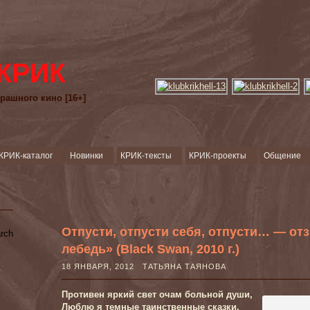
КРИК
рашного кино [16+]
КРИК-каталог
Новинки
КРИК-тексты
КРИК-проекты
Общение
Отпусти, отпусти себя, отпусти… — о
лебедь» (Black Swan, 2010 г.)
18 ЯНВАРЯ, 2012 ТАТЬЯНА ТАЯНОВА
Противен яркий свет очам больной души,
Люблю я темные таинственные сказки.