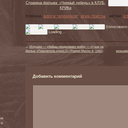
Страница фильма «Черный лебедь» в КЛУБ-
КРИКе
)
r
РУБРИКА:
БЛОГИ "КРИКУНОВ"
,
КРИК-ТЕКСТЫ
МЕТКИ:
О
(голосовало
Loading ...
)
←
Игрушки — убийцы продолжают войну — отзыв на
фильм «Повелитель кукол 2» (Puppet Master II, 1991)
мокьюме
)
Добавить комментарий
не
та.