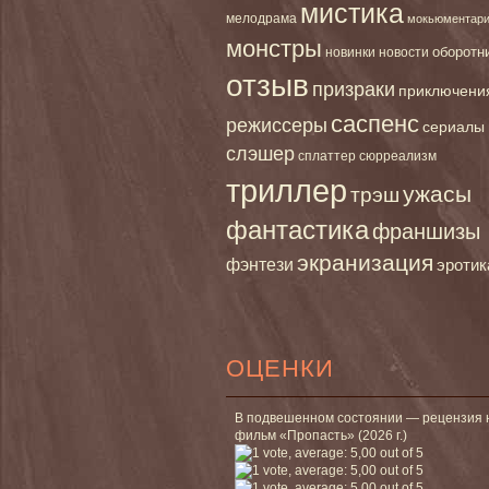
мистика
мелодрама
мокьюментар
монстры
новинки
оборотн
новости
отзыв
призраки
приключени
саспенс
режиссеры
сериалы
слэшер
сплаттер
сюрреализм
триллер
ужасы
трэш
фантастика
франшизы
экранизация
фэнтези
эротик
ОЦЕНКИ
В подвешенном состоянии — рецензия 
фильм «Пропасть» (2026 г.)