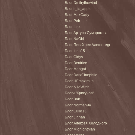
Блог Dmitrythewind
Блог it_is_apple
Блог MaxCady
Блог Petr
Блог Lirik
Блог Артура Сумарокова
Блог NaObi
Блог Пегий пес Александр
Блог Irina15
Блог Oldys
Блог Beatrice
Блог Mabgat
Блог DarkCinephile
Блог HEmaximusLL
Блог Iv1oWitch
Блоги "Крикунов"
Блог Bob
Блог Norman94
Блог Gulid13
Блог Linnan
Блог Алексея Холодного
Блог MidnightMan