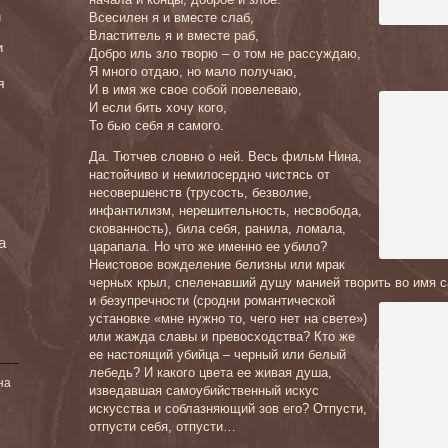
Всесилен я и вместе слаб,
и
Властитель я и вместе раб,
и
Добро иль зло творю – о том не рассуждаю,
Я много отдаю, но мало получаю,
я
И в имя же свое собой повелеваю,
И если бить хочу кого,
То бью себя я самого.
Да. Тютчев словно о ней. Весь фильм Нина,
настойчиво и немилосердно чистясь от
несовершенств (трусость, безволие,
инфантилизм, нерешительность, несвобода,
скованность), била себя, ранила, ломала,
а
царапала. Но что же именно ее убило?
Неистовое вожделение белизны или мрак
черных крыл, спеленавший душу манией творить во имя с
и безупречности (сродни романтической
установке «мне нужно то, чего нет на свете»)
или жажда славы и превосходства? Кто же
ее настоящий убийца – черный или белый
лебедь? И какого цвета ее живая душа,
на
изведавшая самоубийственный искус
искусства и соблазняющий зов его? Отпусти,
отпусти себя, отпусти…