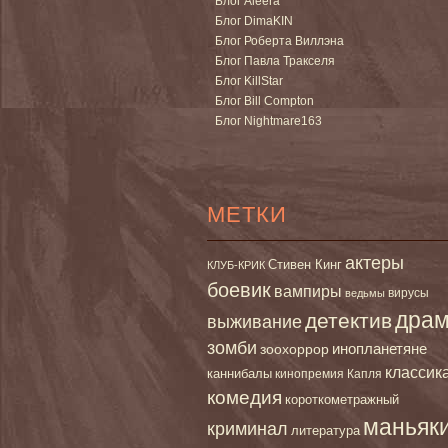
Блог Aleera
Блог DimaKIN
Блог Роберта Виллэна
Блог Павла Тракселя
Блог KillStar
Блог Bill Compton
Блог Nightmare163
МЕТКИ
актеры
Стивен Кинг
КЛУБ-КРИК
боевик
вампиры
вирусы
ведьмы
дра
детектив
выживание
зомби
инопланетяне
зоохоррор
классик
каннибалы
кинопремия Капля
комедия
короткометражный
маньяк
криминал
литература