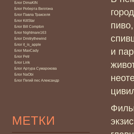
Блог DimaKIN
Блог Роберта Виллэна
город
Блог Павла Тракселя
Блог KillStar
пиво
Блог Bill Compton
Блог Nightmare163
спив
Блог Dmitrythewind
Блог it_is_apple
и па
Блог MaxCady
Блог Petr
живо
Блог Lirik
Блог Артура Сумарокова
Блог NaObi
неоте
Блог Пегий пес Александр
цивил
Филь
МЕТКИ
экзи