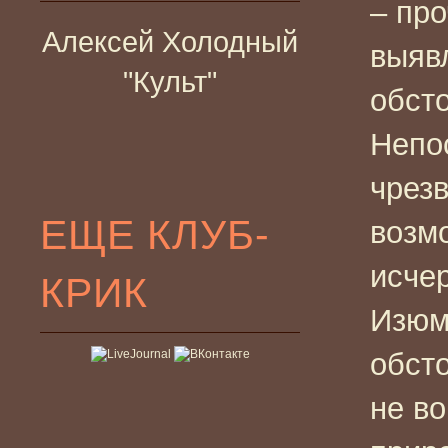
– про
Алексей Холодный
выяв
"Культ"
обсто
Непо
чрезв
ЕЩЕ КЛУБ-
возм
исче
КРИК
Изюм
обст
не во