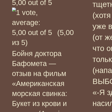
тщет
(хотя
уже в
(5,00
(от ж
из 5)
что о
Бойня доктора
тольк
Бафомета —
(нап
отзыв на фильм
ВЫБО
«Американская
«-Я з
морская свинка:
насил
Букет из крови и