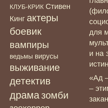
глав
Стивен
КЛУБ-КРИК
(фил
актеры
Кинг
социо
боевик
для 
муль
вампиры
и на 
вирусы
ведьмы
истин
выживание
«Ад –
детектив
– эт
драма
зомби
закан
зоохоррор