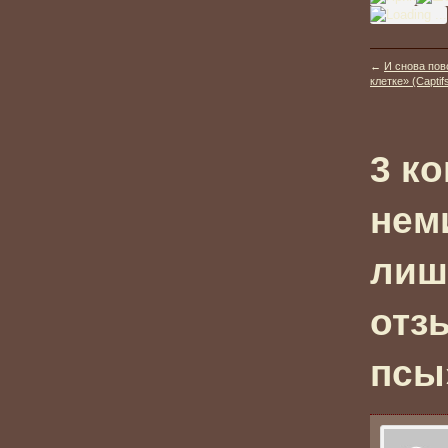
←
И снова пов
клетке» (Captifs
3 к
нем
лиш
отз
псы»