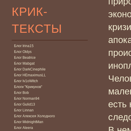
приро
КРИК-
экон
ТЕКСТЫ
кризи
апок
Блог Irina15
прои
Блог Oldys
Блог Beatrice
иноп
Блог Mabgat
Блог DarkCinephile
Блог HEmaximusLL
Челов
Блог Iv1oWitch
Блоги "Крикунов"
мален
Блог Bob
Блог Norman94
есть 
Блог Gulid13
Блог Linnan
след
Блог Алексея Холодного
Блог MidnightMan
В не
Блог Aleera