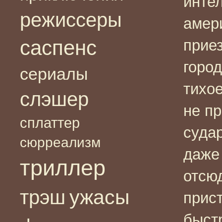
инте
режиссеры
амер
саспенс
прие
город
сериалы
тихое
слэшер
не п
сплаттер
судар
сюрреализм
даже
триллер
отсю
ужасы
трэш
прис
быст