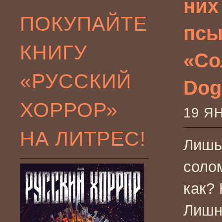
них
ПОКУПАЙТЕ
псы
КНИГУ
«Со
«РУССКИЙ
Dogs
ХОРРОР»
19 Я
НА ЛИТРЕС!
Лишь
соло
как?
Лишн