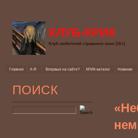
КЛУБ-КРИК
Клуб любителей страшного кино [16+]
Главная
А-Я
Впервые на сайте?
КРИК-каталог
Новинки
ПОИСК
«Не
нем