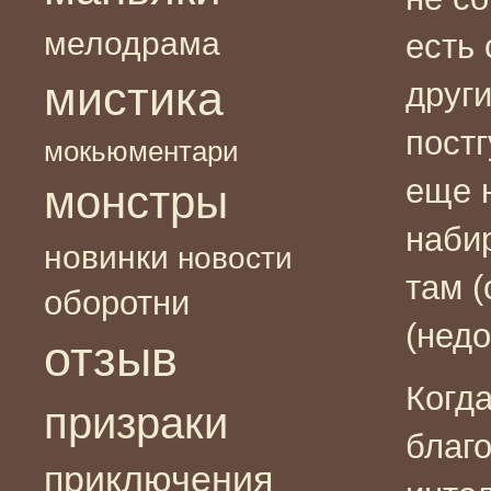
мелодрама
есть 
мистика
други
пост
мокьюментари
еще н
монстры
набир
новинки
новости
там (
оборотни
(недо
отзыв
Когд
призраки
благ
приключения