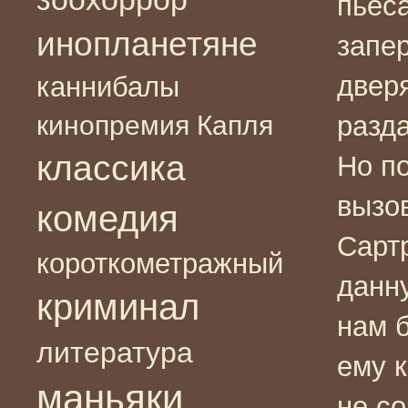
пьес
инопланетяне
запе
двер
каннибалы
кинопремия Капля
разд
классика
Но по
вызов
комедия
Сарт
короткометражный
данн
криминал
нам б
литература
ему к
маньяки
не со