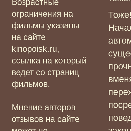
Возрастные
ограничения на
Тоже!
фильмы указаны
Начал
на сайте
авто
kinopoisk.ru,
суще
ссылка на который
проч
ведет со страниц
вмен
фильмов.
пере
поср
Мнение авторов
пове
отзывов на сайте
зако
может не