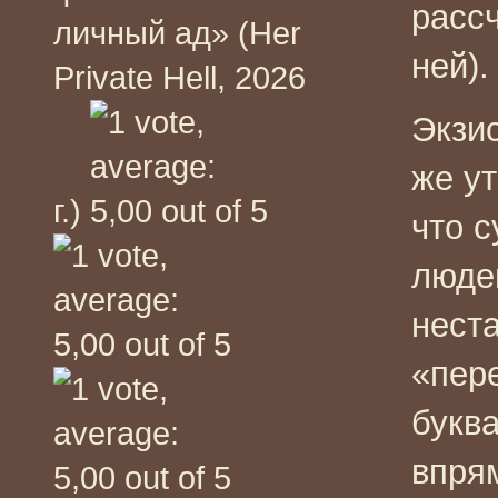
расс
личный ад» (Her
ней).
Private Hell, 2026
Экзи
же у
г.)
что 
люде
неста
«пер
буква
впрям