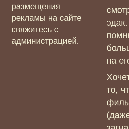
размещения
смотр
рекламы на сайте
эдак.
свяжитесь с
помн
администрацией.
боль
на ег
Хочет
то, ч
филь
(даже
загн