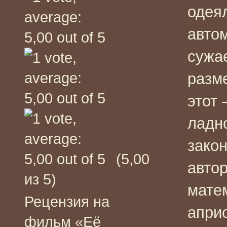
одея
автом
сужа
разм
этот 
ладн
закон
(5,00
автор
из 5)
мате
Рецензия на
априо
фильм «Её