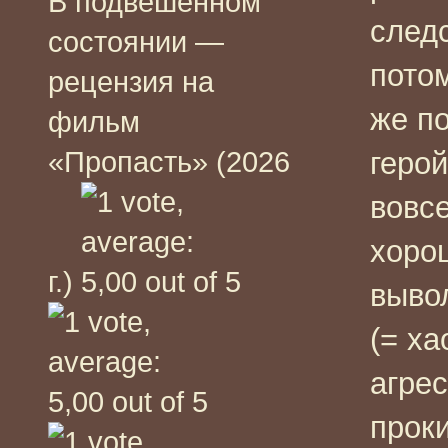
В подвешенном
следс
состоянии —
пот
ом
рецензия на
же п
фильм
«Пропасть» (2026
герой
вовс
хоро
г.)
выво
(= х
агрес
проки