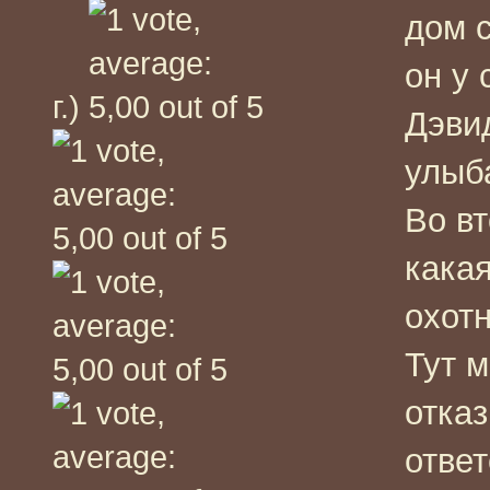
дом с
он у 
г.)
Дэви
улыб
Во вт
кака
охотн
Тут 
отказ
ответ