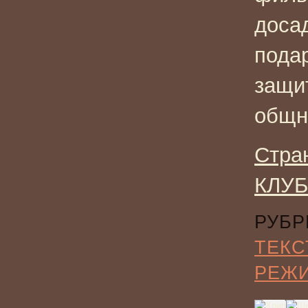
доса
подар
защи
общн
Стра
КЛУБ
РУБР
ТЕКС
РЕЖ