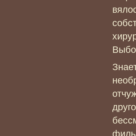
вялос
собст
хиру
Выбо
Знает
необ
отчу
друг
бесс
филь