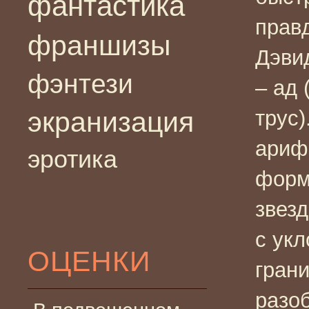
фантастика
правд
франшизы
Дэвид
фэнтези
– ад 
экранизация
трус)
ариф
эротика
форм
звезд
с укл
ОЦЕНКИ
гран
разоб