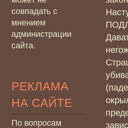
совпадать с
Наст
мнением
ПОД
администрации
Дава
сайта.
негож
Стра
убив
РЕКЛАМА
(паде
окры
НА САЙТЕ
пред
По вопросам
завис