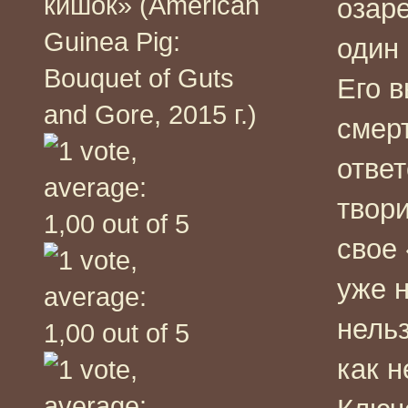
кишок» (American
озар
Guinea Pig:
один
Bouquet of Guts
Его в
and Gore, 2015 г.)
смер
ответ
твор
свое 
уже н
нельз
как н