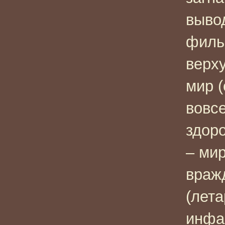
выво
филь
верх
мир (
вовсе
здоро
– мир
враж
(лет
инфа