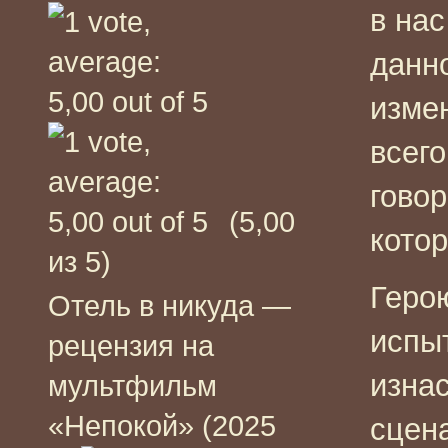
в нас
данно
измен
всего
гово
(5,00
кото
из 5)
Геро
Отель в никуда —
испыт
рецензия на
изна
мультфильм
«Непокой» (2025
сцена