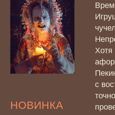
Врем
Игру
чуче
Непр
Хотя 
афор
Пекин
с во
точно
НОВИНКА
прове