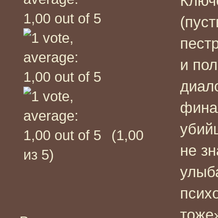
Ключ
(пуст
пест
и по
диал
финал
убийц
(1,00
не зн
из 5)
улыб
психо
тоже