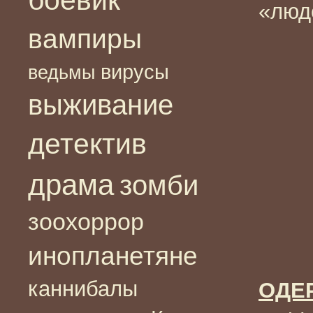
«люд
вампиры
вирусы
ведьмы
выживание
детектив
драма
зомби
зоохоррор
инопланетяне
каннибалы
ОДЕ