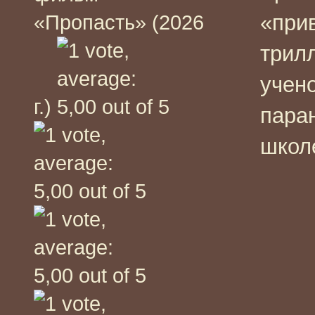
«при
«Пропасть» (2026
трил
учен
г.)
пара
школ