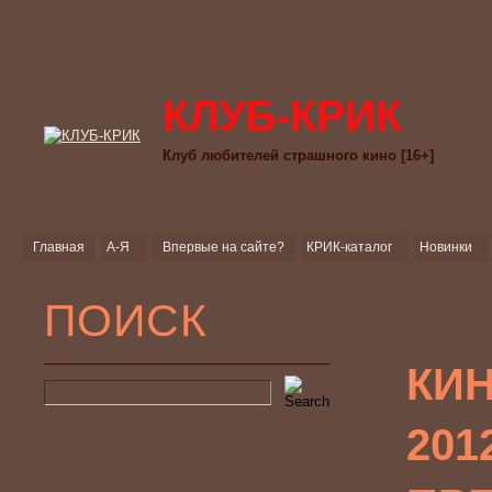
КЛУБ-КРИК
Клуб любителей страшного кино [16+]
Главная
А-Я
Впервые на сайте?
КРИК-каталог
Новинки
ПОИСК
КИ
201