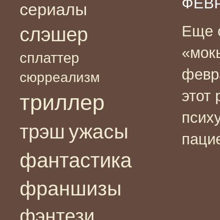
ФЕВР
сериалы
Еще 
слэшер
«мок
сплаттер
февр
сюрреализм
этот 
триллер
псих
ужасы
трэш
паци
фантастика
франшизы
фэнтези