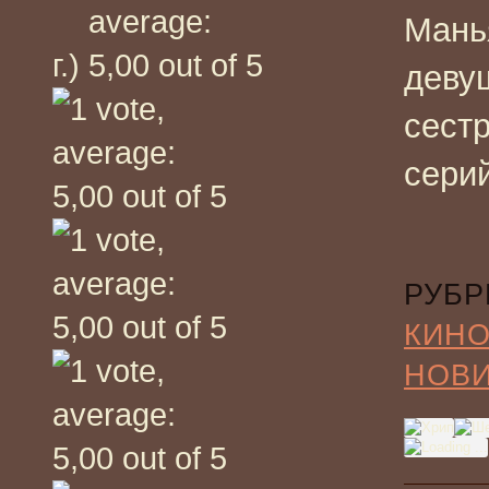
Мань
г.)
деву
сест
сери
РУБР
КИНО
НОВ