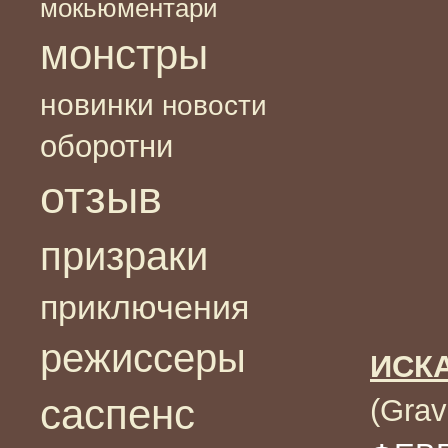
мокьюментари
монстры
новинки
новости
оборотни
отзыв
призраки
приключения
режиссеры
ИСК
саспенс
(Gra