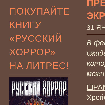
ПР
ПОКУПАЙТЕ
ЭК
КНИГУ
31 Я
«РУССКИЙ
В фе
ХОРРОР»
ожид
кото
НА ЛИТРЕС!
можн
ШРА
Xper