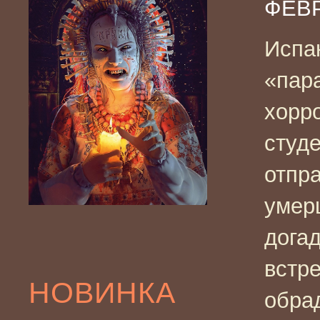
ФЕВР
Испа
«пар
хорро
студ
отпр
умер
догад
встре
НОВИНКА
обра