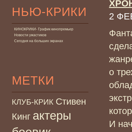
ХРО
НЬЮ-КРИКИ
2 ФЕ
КИНОКРИКИ- График кинопремьер
Фант
Новости ужастиков
Сегодня на больших экранах
сдел
жанр
о тре
МЕТКИ
обла
экст
Стивен
КЛУБ-КРИК
кото
актеры
Кинг
И на
боевик