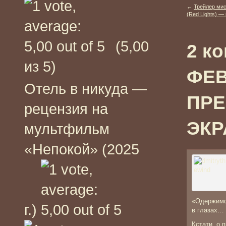
←
Трейлер мис
(Red Lights) —
(5,00
2 к
из 5)
ФЕВ
Отель в никуда —
ПРЕ
рецензия на
ЭКР
мультфильм
«Непокой» (2025
«Одержимой
г.)
в глазах…
Кстати, о 