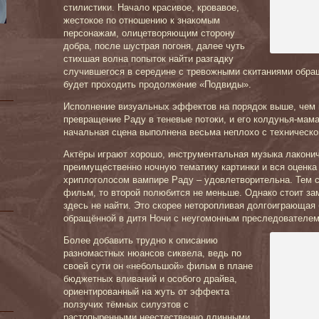
стилистики. Начало красивое, кровавое,
жестокое по отношению к знакомым
персонажам, олицетворяющим сторону
добра, после шустрая погоня, далее чуть
стихшая волна попыток найти разгадку
случившегося в середине с тревожными скитаниями обращ
будет проходить продолжение «Подвиды».
Исполнение визуальных эффектов на порядок выше, чем 
превращение Раду в теневые потоки, и его колдунья-мама
начальная сцена выполнена весьма неплохо с технической
Актёры играют хорошо, инструментальная музыка лакони
преимущественно ночную тематику картинки и вся оценка
хриплоголосом вампире Раду – удовлетворительна. Тем 
фильм, то второй полюбится не меньше. Однако стоит за
здесь не найти. Это скорее неторопливая долгоиграющая 
обращённой в дитя Ночи с неугомонным преследователем
Более добавить трудно к описанию
разномастных нюансов сиквела, ведь по
своей сути он «небольшой» фильм в плане
бюджетных вливаний и особого драйва,
ориентированный на жуть от эффекта
ползучих тёмных силуэтов с
растопыренными неестественно длинными