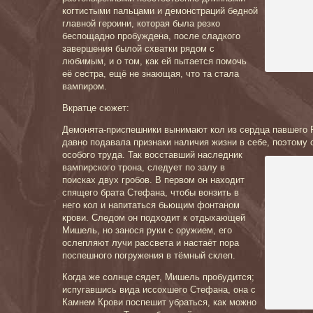
когтистыми пальцами и демонстраций бедной
главной героини, которая была резко
беспощадно пробуждена, после сладкого
завершения былой схватки рядом с
любимым, и о том, как ей пытается помочь
её сестра, ещё не знающая, что та стала
вампиром.
Вкратце сюжет:
Демонята-приспешники вынимают кол из сердца павшего Р
давно подавала признаки наличия жизни в себе, поэтому 
особого труда. Так восставший наследник
вампирского трона, следует по залу в
поисках двух гробов. В первом он находит
спящего брата Стефана, чтобы вонзить в
него кол и напитаться бьющим фонтаном
крови. Следом он подходит к отдыхающей
Мишель, но занося руки с оружием, его
ослепляют лучи рассвета и настаёт пора
поспешного погружения в тёмный склеп.
Когда же солнце сядет, Мишель пробудится;
испугавшись вида иссохшего Стефана, она с
Камнем Крови поспешит убраться, как можно