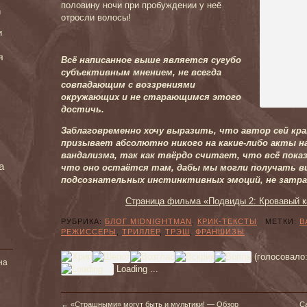
половину ночи при пробуждении у неё
и
отросли волосы!
и
я
Всё написанное выше является сугубо
субъективным мнением, не всегда
совпадающим с воззрениями
окружающих и не старающимся этого
достичь.
Заблаговременно хочу выразить, что автор сей кра
призывает абсолютно никого на какие-либо акты н
вандализма, так как твёрдо считает, что всё показ
а
что оно остаётся там, дабы мы могли получать в
подсознательных инстинктивных эмоций, не затра
Страница фильма «Подвиды 2: Кровавый 
РУБРИКА:
БЛОГ MIDNIGHTMAN
,
КРИК-ТЕКСТЫ
МЕТКИ:
В
РЕЖИССЕРЫ
,
ТРИЛЛЕР
,
ТРЭШ
,
ФРАНШИЗЫ
(голосовало
на
Loading ...
←
«Страшными» могут быть и мультики! — Обзор
С