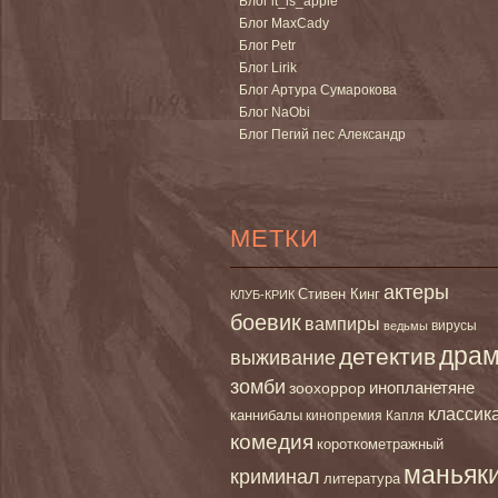
Блог it_is_apple
Блог MaxCady
Блог Petr
Блог Lirik
Блог Артура Сумарокова
Блог NaObi
Блог Пегий пес Александр
МЕТКИ
актеры
Стивен Кинг
КЛУБ-КРИК
боевик
вампиры
вирусы
ведьмы
дра
детектив
выживание
зомби
инопланетяне
зоохоррор
классик
каннибалы
кинопремия Капля
комедия
короткометражный
маньяк
криминал
литература