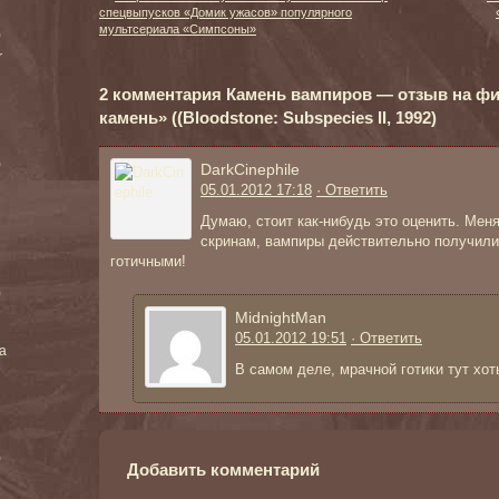
спецвыпусков «Домик ужасов» популярного
мультсериала «Симпсоны»
)
r
2 комментария Камень вампиров — отзыв на ф
камень» ((Bloodstone: Subspecies II, 1992)
)
DarkCinephile
05.01.2012 17:18
· Ответить
Думаю, стоит как-нибудь это оценить. Мен
скринам, вампиры действительно получил
готичными!
)
MidnightMan
05.01.2012 19:51
· Ответить
ea
В самом деле, мрачной готики тут хот
)
Добавить комментарий