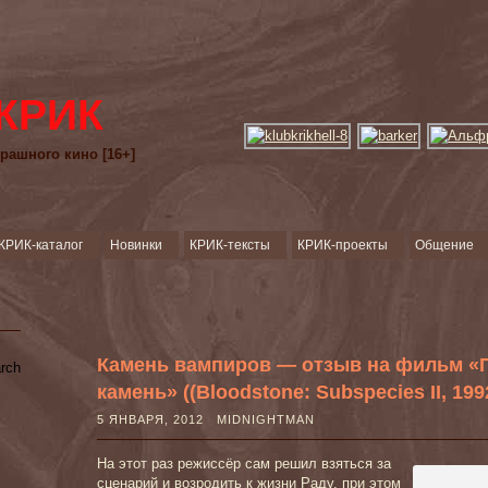
КРИК
рашного кино [16+]
КРИК-каталог
Новинки
КРИК-тексты
КРИК-проекты
Общение
Камень вампиров — отзыв на фильм «
камень» ((Bloodstone: Subspecies II, 199
5 ЯНВАРЯ, 2012 MIDNIGHTMAN
На этот раз режиссёр сам решил взяться за
сценарий и возродить к жизни Раду, при этом