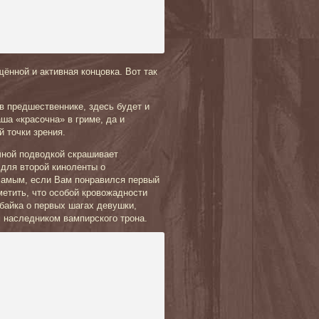
ённой и активная концовка. Вот так
в предшественнике, здесь будет и
ша «красочна» в гриме, да и
 точки зрения.
чной подводкой скрашивает
 для второй киноленты о
самым, если Вам понравился первый
метить, что особой кровожадности
байка о первых шагах девушки,
 наследником вампирского трона.