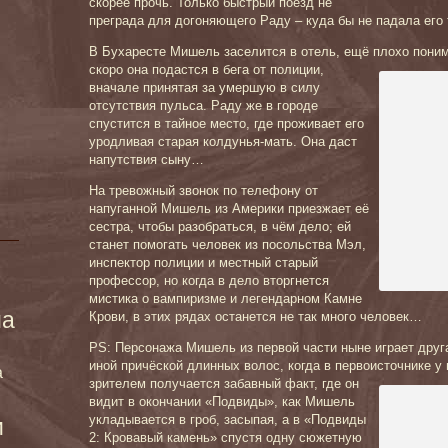
скорее прочь. Только быстрый поезд не
преграда для догоняющего Раду – куда бы не падала его 
В Бухаресте Мишель заселится в отель, ещё плохо поним
скоро она подастся в бега от полиции,
вначале принятая за умершую в силу
отсутствия пульса. Раду же в городе
спустится в тайное место, где проживает его
уродливая старая колдунья-мать. Она даст
напутствия сыну…
На тревожный звонок по телефону от
напуганной Мишель из Америки приезжает её
сестра, чтобы разобраться, в чём дело; ей
станет помогать человек из посольства Мэл,
инспектор полиции и местный старый
профессор, но когда в дело вторгнется
мистика о вампиризме и легендарном Камне
ма
Крови, в этих рядах останется не так много человек…
PS: Персонажа Мишель из первой части ныне играет друг
иной причёской длинных волос, когда в первоисточнике у 
а
зрителем получается забавный факт, где он
видит в окончании «Подвиды», как Мишель
укладывается в гроб, засыпая, а в «Подвиды
и
2: Кровавый камень» спустя одну сюжетную