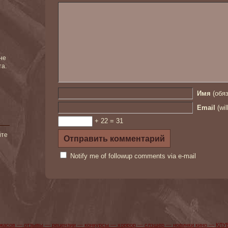
не
та.
Имя
(обяз
Email
(wil
+ 22 = 31
йте
Notify me of followup comments via e-mail
жасов — отзывы — рецензии — конкурсы — хоррор — слэшер — новинки кино — КЛУ