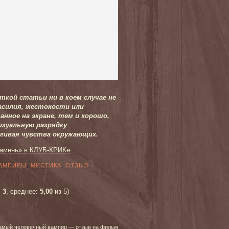
ткой статьи ни в коем случае не
асилия, жестокости или
анное на экране, тем и хорошо,
изуальную разрядку
гивая чувства окружающих.
камень» в КЛУБ-КРИКе
АМПИРЫ
,
МИСТИКА
,
ОТЗЫВ
,
:
3
, среднее:
5,00
из 5)
амый человечный вампир — отзыв на фильм