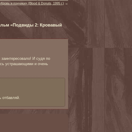
«Кровь и пончики» (Blood & Donuts, 1995 г.)
→
ильм «Подвиды 2: Кровавый
я заинтересовало! И судя по
ись устрашающими и очень
ь отбавляй.