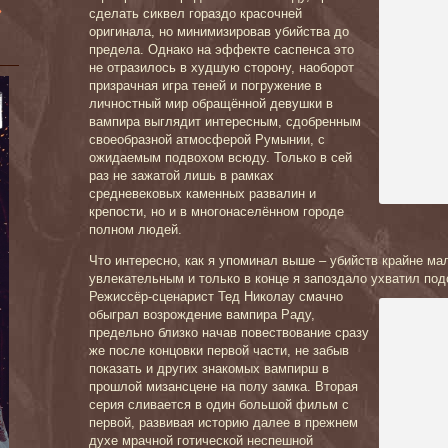
»
сделать сиквел гораздо красочней
оригинала, но минимизировав убийства до
предела. Однако на эффекте саспенса это
не отразилось в худшую сторону, наоборот
призрачная игра теней и погружение в
личностный мир обращённой девушки в
вампира выглядит интересным, сдобренным
своеобразной атмосферой Румынии, с
ожидаемым подвохом всюду. Только в сей
раз не зажатой лишь в рамках
средневековых каменных развалин и
крепости, но и в многонаселённом городе
полном людей.
Что интересно, как я упоминал выше – убийств крайне ма
увлекательным и только в конце я запоздало ухватил под
Режиссёр-сценарист Тед
Николау смачно
обыграл возрождение вампира Раду,
предельно близко начав повествование сразу
же после концовки первой части, не забыв
показать и других знакомых вампирш в
прошлой мизансцене на полу замка. Вторая
серия сливается в один большой фильм с
первой, развивая историю далее в прежнем
духе мрачной готической неспешной