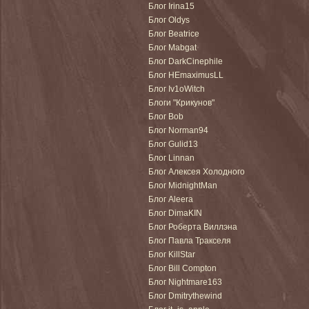
Блог Irina15
Блог Oldys
Блог Beatrice
Блог Mabgat
Блог DarkCinephile
Блог HEmaximusLL
Блог Iv1oWitch
Блоги "Крикунов"
Блог Bob
Блог Norman94
Блог Gulid13
Блог Linnan
Блог Алексея Холодного
Блог MidnightMan
Блог Aleera
Блог DimaKIN
Блог Роберта Виллэна
Блог Павла Тракселя
Блог KillStar
Блог Bill Compton
Блог Nightmare163
Блог Dmitrythewind