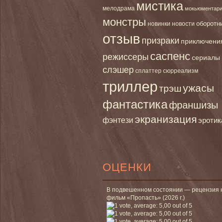
мистика
мелодрама
мокьюментар
монстры
новинки
оборотн
новости
отзыв
призраки
приключени
саспенс
режиссеры
сериалы
слэшер
сплаттер
сюрреализм
триллер
ужасы
трэш
фантастика
франшизы
экранизация
фэнтези
эротик
ОЦЕНКИ
В подвешенном состоянии — рецензия 
фильм «Пропасть» (2026 г.)