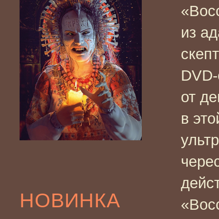
«Вос
из ад
скеп
DVD-
от д
в это
ульт
чере
дейс
НОВИНКА
«Вос