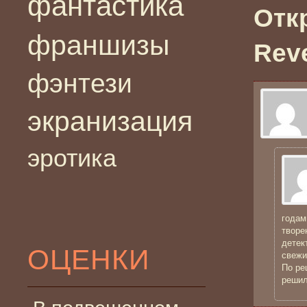
фантастика
Откр
франшизы
Reve
фэнтези
экранизация
эротика
годам
творе
детек
ОЦЕНКИ
свежи
По ре
решил