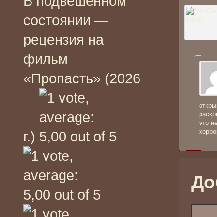
В подвешенном
состоянии —
рецензия на
фильм
«Пропасть» (2026
откры
раскр
это н
хорро
г.)
До