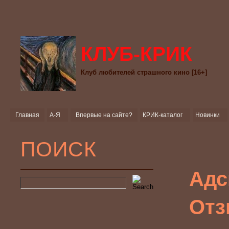
КЛУБ-КРИК
Клуб любителей страшного кино [16+]
Главная
А-Я
Впервые на сайте?
КРИК-каталог
Новинки
ПОИСК
Адс
Отз