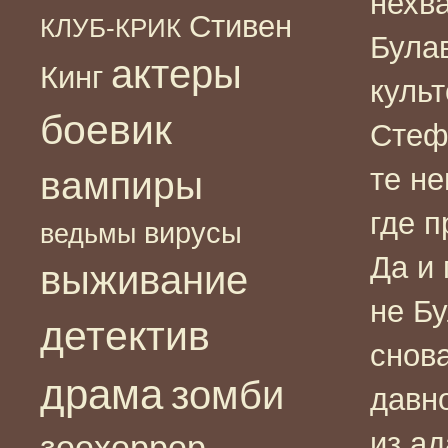
нехва
Стивен
КЛУБ-КРИК
Була
актеры
Кинг
культ
боевик
Стеф
те н
вампиры
где п
вирусы
ведьмы
Да и
выживание
не Б
детектив
снов
драма
зомби
давн
из ад
зоохоррор