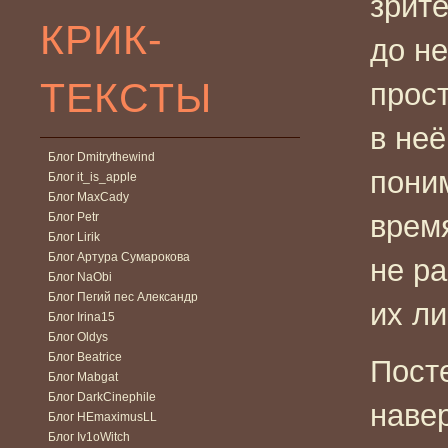
зрит
КРИК-
до н
ТЕКСТЫ
прос
в неё
Блог Dmitrythewind
пони
Блог it_is_apple
Блог MaxCady
время
Блог Petr
Блог Lirik
Блог Артура Сумарокова
не р
Блог NaObi
Блог Пегий пес Александр
их ли
Блог Irina15
Блог Oldys
Блог Beatrice
Пост
Блог Mabgat
Блог DarkCinephile
наве
Блог HEmaximusLL
Блог Iv1oWitch