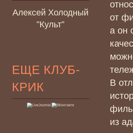
относ
Алексей Холодный
от ф
"Культ"
а он
каче
можн
ЕЩЕ КЛУБ-
тележ
В от
КРИК
исто
филь
из а