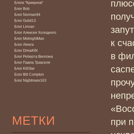
плюс
Блоги "Крикунов"
Блог Bob
полу
Блог Norman94
Блог Gulid13
Блог Linnan
запу
Блог Алексея Холодного
Блог MidnightMan
к сча
Блог Aleera
Блог DimaKIN
в фи
Блог Роберта Виллэна
Блог Павла Тракселя
саспе
Блог KillStar
Блог Bill Compton
проч
Блог Nightmare163
непр
«Восс
МЕТКИ
при 