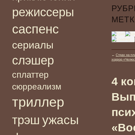
РУБР
режиссеры
МЕТК
саспенс
сериалы
←
Страх на пл
слэшер
хоррор «Челюст
сплаттер
4 к
сюрреализм
Вып
триллер
пси
ужасы
трэш
«Во