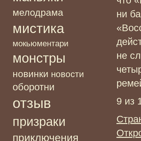
что «
мелодрама
ни ба
мистика
«Вос
дейс
мокьюментари
не с
монстры
четы
новинки
новости
реме
оборотни
отзыв
9 из 
Стра
призраки
Откр
приключения