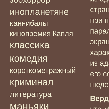
стран
инопланетяне
при 
каннибалы
пара
кинопремия Капля
экра
классика
хара
комедия
из а
короткометражный
его с
криминал
шеде
литература
Верд
маньяки