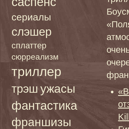
саспенс
Боусм
сериалы
«Пол
слэшер
атмо
сплаттер
очень
сюрреализм
очер
триллер
фран
ужасы
трэш
«В
фантастика
от
Ki
франшизы