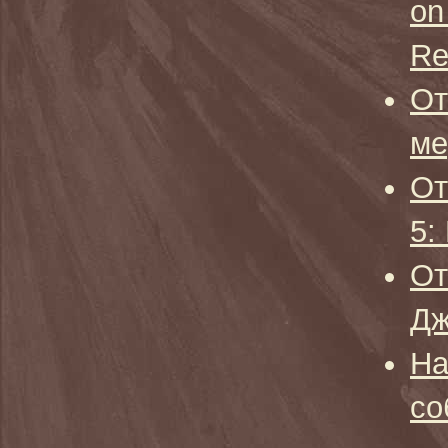
on
Re
От
ме
От
5:
От
Дж
На
со