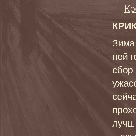
Кр
КРИК
Зима 
ней 
сбор
ужас
сейча
прох
лучш