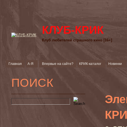
КЛУБ-КРИК
Клуб любителей страшного кино [16+]
Главная
А-Я
Впервые на сайте?
КРИК-каталог
Новинки
ПОИСК
Эле
КРИ