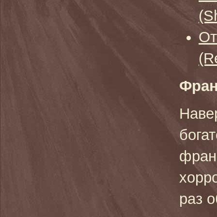
(S
От
(R
Фра
Наве
бога
фран
хорр
раз 