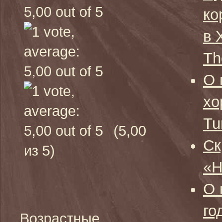
ко
в 
Th
О 
хо
Tu
(5,00
Ск
из 5)
«Н
О 
го
Возрастные