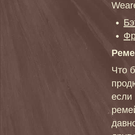
We
ar
Бэ
Фр
Реме
Что 
прод
если
реме
давн