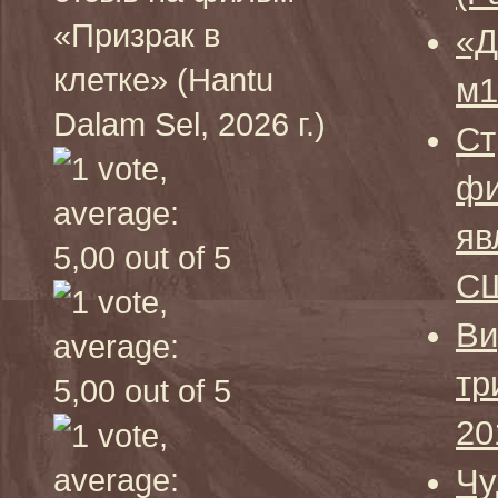
«Призрак в
«Д
клетке» (Hantu
м1
Dalam Sel, 2026 г.)
Ст
фи
яв
СШ
Ви
тр
20
Чу