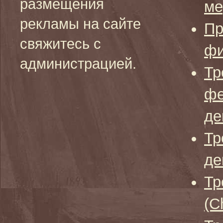
размещения
ме
рекламы на сайте
Пр
свяжитесь с
фи
администрацией.
Тр
фе
де
Тр
де
Тр
(C