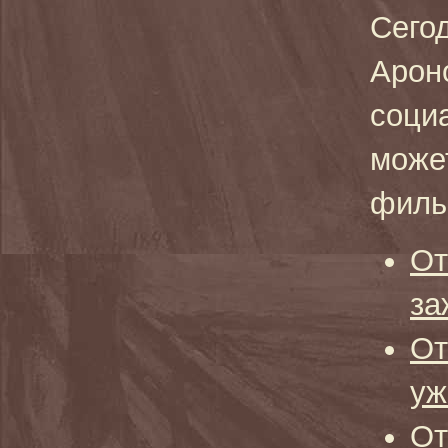
Сего
Ароно
соци
может
филь
От
за
От
уж
От