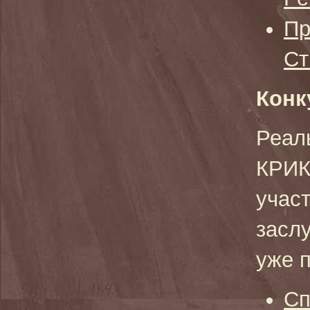
Пр
Ст
Конк
Реал
КРИК
учас
засл
уже п
Сп