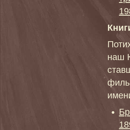
19
Книг
Поти
наш 
став
филь
имени
Бр
18