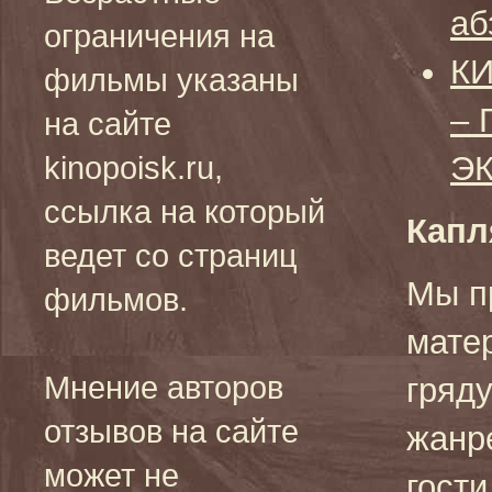
аб
ограничения на
КИ
фильмы указаны
–
на сайте
Э
kinopoisk.ru,
ссылка на который
Капл
ведет со страниц
Мы п
фильмов.
мате
Мнение авторов
гряд
отзывов на сайте
жанр
может не
гост