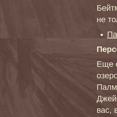
Бейт
не то
Па
Пер
Еще 
озеро
Палм
Джей
вас, 