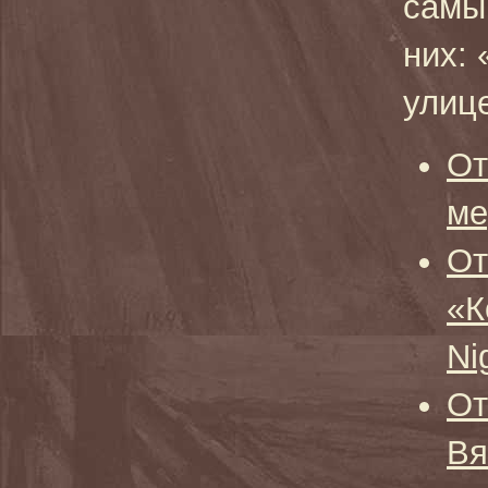
самы
них:
улиц
От
ме
От
«К
Ni
От
Вя