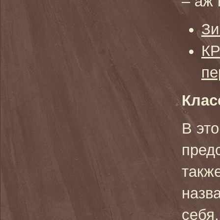
– аж 
Зи
КР
пе
Клас
В это
пред
также
назва
себя