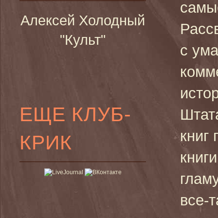
самы
Алексей Холодный
Рассв
"Культ"
с ума
комм
истор
ЕЩЕ КЛУБ-
Штат
книг
КРИК
книг
глам
все-т