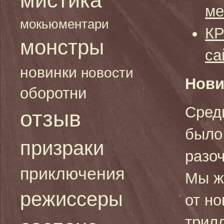
ме
мокьюментари
КР
монстры
са
новинки
новости
Нови
оборотни
Сред
отзыв
было
призраки
разоч
приключения
Мы ж
режиссеры
от но
трил