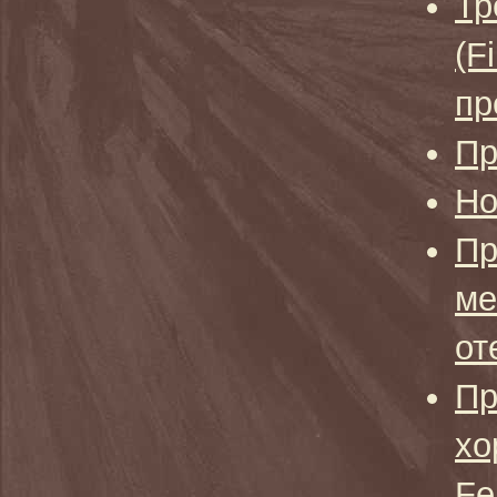
Тр
(F
пр
Пр
Но
Пр
ме
от
Пр
хо
Fe