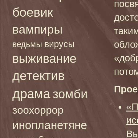
посв
боевик
дост
вампиры
таким
вирусы
обло
ведьмы
выживание
«доб
потом
детектив
Прое
драма
зомби
«П
зоохоррор
ис
инопланетяне
Вы