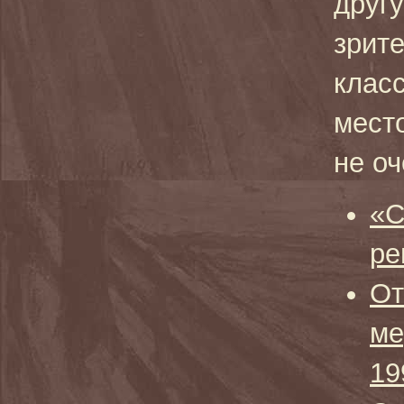
другу
зрите
класс
место
не оч
«С
ре
От
ме
19