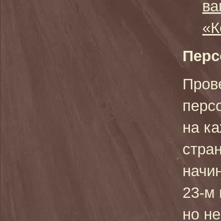
ва
«К
Перс
Пров
перс
на к
стра
начи
23-м
но н