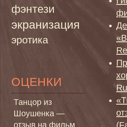
Ги
фэнтези
фи
экранизация
Де
«В
эротика
Re
Пр
хо
ОЦЕНКИ
Ru
«Т
Танцор из
от
Шоушенка —
отзыв на фильм
(F