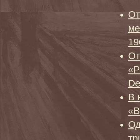
От
ме
19
От
«Р
De
В 
«В
Од
тр