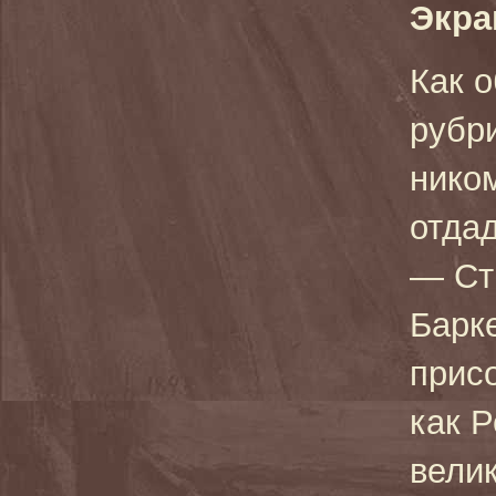
Экра
Как о
рубр
ником
отда
— Ст
Барке
прис
как 
вели