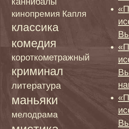
каннибалы
«П
кинопремия Капля
ис
классика
Вы
комедия
«П
короткометражный
ис
криминал
Вы
на
литература
«П
маньяки
ис
мелодрама
Вы
мистика