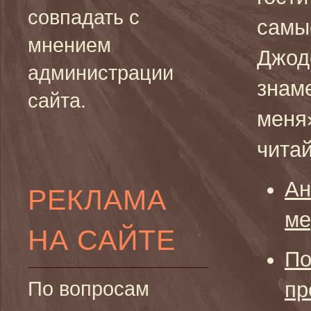
совпадать с
самы
мнением
Джод
администрации
знам
сайта.
меня
читай
Ан
РЕКЛАМА
ме
НА САЙТЕ
По
По вопросам
пр