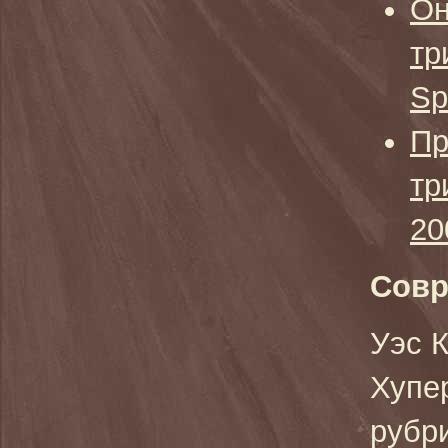
Он
тр
Sp
Пр
тр
20
Совр
Уэс 
Хупе
рубр