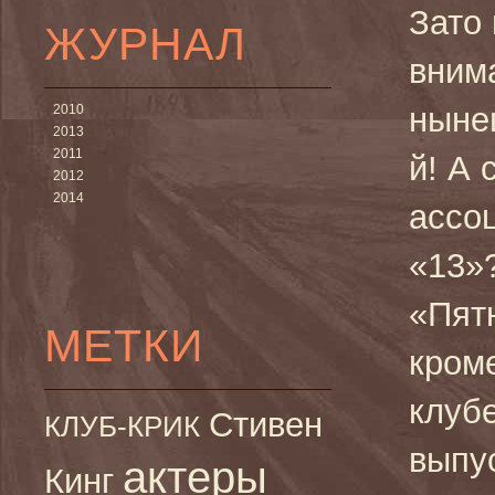
Зато
ЖУРНАЛ
вним
ныне
2010
2013
2011
й! А 
2012
2014
ассо
«13»?
«Пятн
МЕТКИ
кроме
клуб
Стивен
КЛУБ-КРИК
выпу
актеры
Кинг