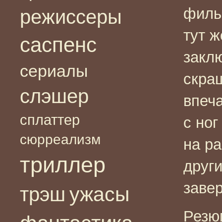
филь
режиссеры
тут 
саспенс
закл
сериалы
скра
слэшер
впеч
сплаттер
с ног
сюрреализм
на р
триллер
друг
заве
ужасы
трэш
Резю