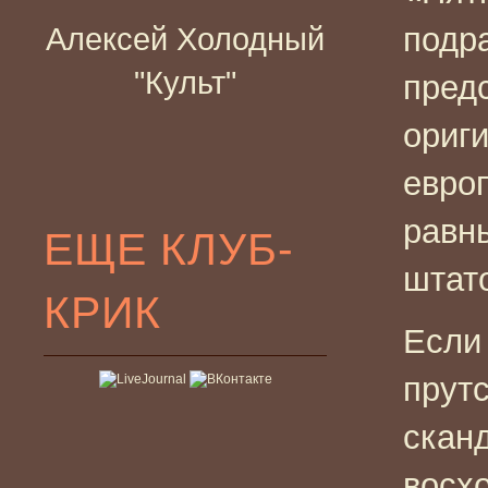
подр
Алексей Холодный
"Культ"
предс
ориг
евро
равн
ЕЩЕ КЛУБ-
штат
КРИК
Если
прутс
скан
восх