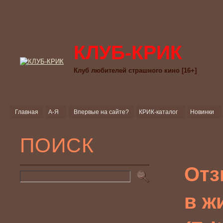
КЛУБ-КРИК
Клуб любителей страшного кино [16+]
Главная
А-Я
Впервые на сайте?
КРИК-каталог
Новинки
ПОИСК
Отз
в ж