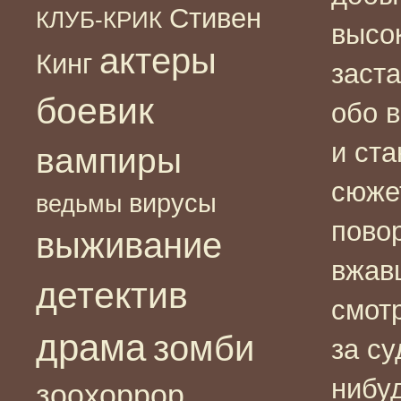
Стивен
КЛУБ-КРИК
высо
актеры
Кинг
заст
боевик
обо 
и ст
вампиры
сюже
вирусы
ведьмы
повор
выживание
вжав
детектив
смот
драма
зомби
за су
нибуд
зоохоррор