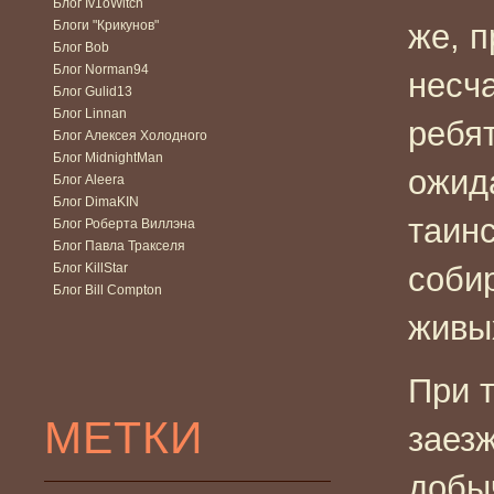
Блог Iv1oWitch
Блоги "Крикунов"
же, п
Блог Bob
Блог Norman94
несч
Блог Gulid13
Блог Linnan
ребят
Блог Алексея Холодного
Блог MidnightMan
ожид
Блог Aleera
Блог DimaKIN
таин
Блог Роберта Виллэна
Блог Павла Тракселя
Блог KillStar
соби
Блог Bill Compton
жив
При 
МЕТКИ
заез
добы