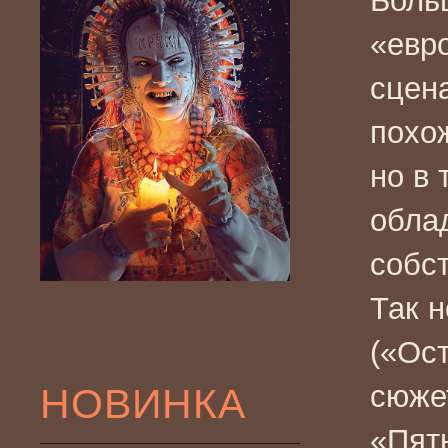
Боль
«евр
сцен
похо
но в 
обла
собс
Так 
(«Ост
сюже
НОВИНКА
«Пят