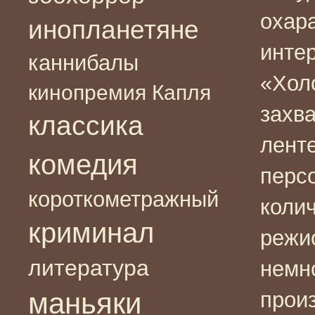
охара
инопланетяне
инте
каннибалы
«Хол
кинопремия Капля
захв
классика
ленте
комедия
перс
короткометражный
коли
криминал
режис
литература
немно
маньяки
прои