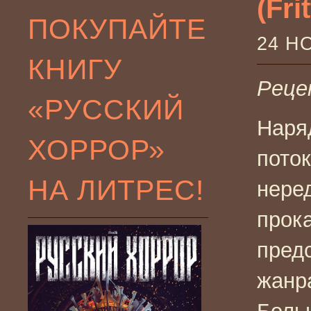
(Frit
ПОКУПАЙТЕ
24 Н
КНИГУ
Рецен
«РУССКИЙ
Наря
ХОРРОР»
пото
НА ЛИТРЕС!
нере
прок
пред
жанр