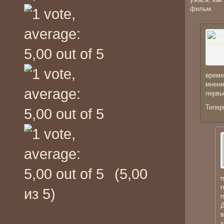
фильм.
време
мнени
первы
Тепер
(5,00
п
п
из 5)
п
Д
в