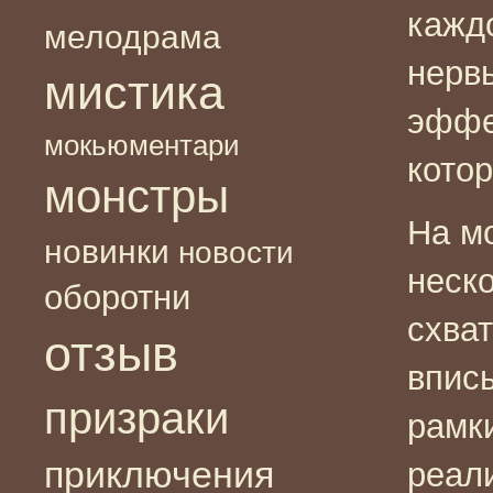
кажд
мелодрама
нерв
мистика
эффе
мокьюментари
кото
монстры
На м
новинки
новости
неск
оборотни
схва
отзыв
впис
призраки
рамк
приключения
реал