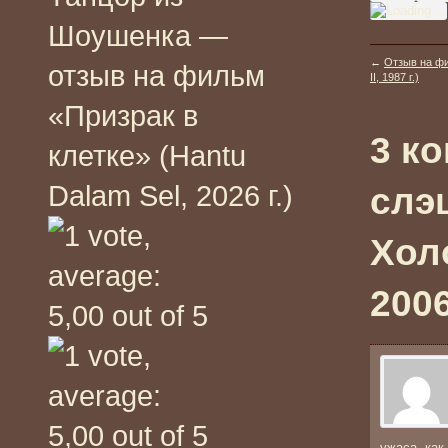
Шоушенка —
←
Отзыв на фи
отзыв на фильм
II, 1987 г.)
«Призрак в
3 к
клетке» (Hantu
Dalam Sel, 2026 г.)
слэ
Холо
2006
ужаса, как