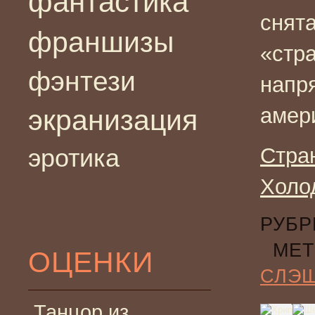
фантастика
снят
франшизы
«стр
фэнтези
напр
амер
экранизация
эротика
Стра
Холо
РУБР
МЕТ
ОЦЕНКИ
СЛЭ
Танцор из