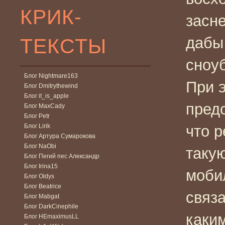
КРИК-
засн
ТЕКСТЫ
дабы
сноу
Блог Nightmare163
При 
Блог Dmitrythewind
Блог it_is_apple
предс
Блог MaxCady
Блог Petr
Блог Lirik
что р
Блог Артура Сумарокова
Блог NaObi
такую
Блог Пегий пес Александр
Блог Irina15
моби
Блог Oldys
Блог Beatrice
связ
Блог Mabgat
Блог DarkCinephile
каки
Блог HEmaximusLL