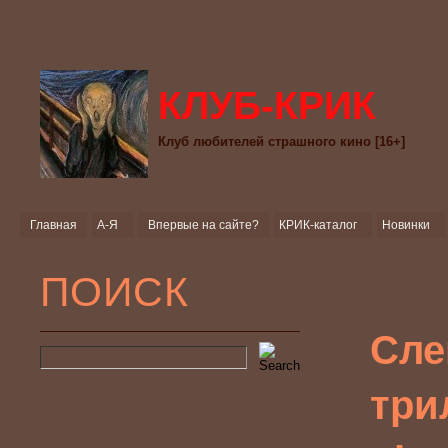
КЛУБ-КРИК
Клуб любителей страшного кино [16+]
Главная
А-Я
Впервые на сайте?
КРИК-каталог
Новинки
ПОИСК
Сле
три