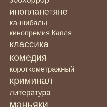
инопланетяне
каннибалы
кинопремия Капля
классика
комедия
короткометражный
криминал
литература
маньяки