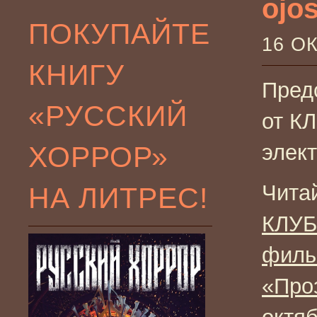
ojos
ПОКУПАЙТЕ
16 О
КНИГУ
Пред
«РУССКИЙ
от К
ХОРРОР»
элек
Чита
НА ЛИТРЕС!
КЛУБ
фил
«Про