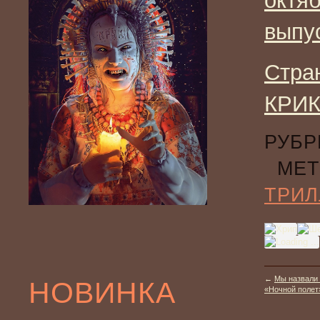
октя
выпу
Стра
КРИК
РУБР
МЕТ
ТРИЛ
←
Мы назвали 
НОВИНКА
«Ночной полет» 