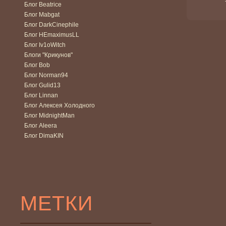
Блог Beatrice
Блог Mabgat
Блог DarkCinephile
Блог HEmaximusLL
Блог Iv1oWitch
Блоги "Крикунов"
Блог Bob
Блог Norman94
Блог Gulid13
Блог Linnan
Блог Алексея Холодного
Блог MidnightMan
Блог Aleera
Блог DimaKIN
МЕТКИ