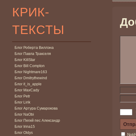
КРИК-
До
ТЕКСТЫ
Блог Роберта Виллэна
Блог Павла Тракселя
Блог KillStar
Блог Bill Compton
Блог Nightmare163
Блог Dmitrythewind
Блог it_is_apple
Блог MaxCady
Блог Petr
Блог Lirik
Блог Артура Сумарокова
Блог NaObi
Блог Пегий пес Александр
Блог Irina15
Блог Oldys
Noti