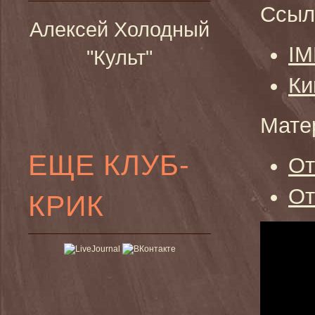
Ссыл
Алексей Холодный
I
"Культ"
Ки
Мате
ЕЩЕ КЛУБ-
От
От
КРИК