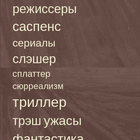
режиссеры
саспенс
сериалы
слэшер
сплаттер
сюрреализм
триллер
ужасы
трэш
фантастика