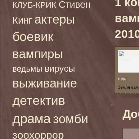
1 к
Стивен
КЛУБ-КРИК
вам
актеры
Кинг
2010
боевик
вампиры
вирусы
ведьмы
выживание
года:
Земля вамп
детектив
До
драма
зомби
зоохоррор