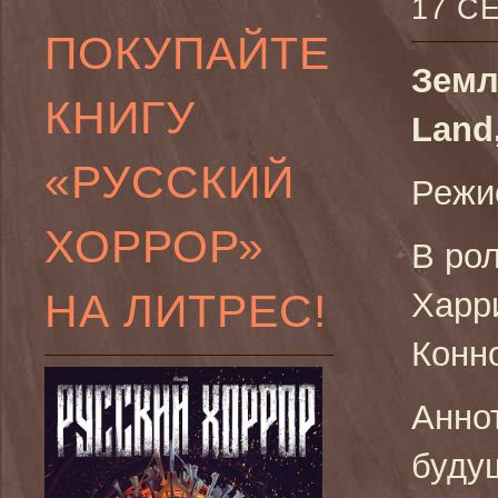
17 С
ПОКУПАЙТЕ
Земл
КНИГУ
Land
«РУССКИЙ
Режи
ХОРРОР»
В ро
НА ЛИТРЕС!
Харр
Конн
Анно
буду