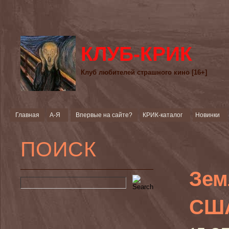
КЛУБ-КРИК
Клуб любителей страшного кино [16+]
Главная
А-Я
Впервые на сайте?
КРИК-каталог
Новинки
ПОИСК
Зем
США