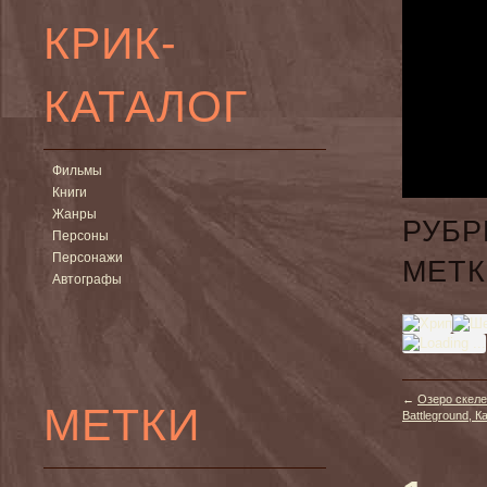
КРИК-
КАТАЛОГ
Фильмы
Книги
Жанры
РУБР
Персоны
Персонажи
МЕТК
Автографы
←
Озеро скелет
МЕТКИ
Battleground, К