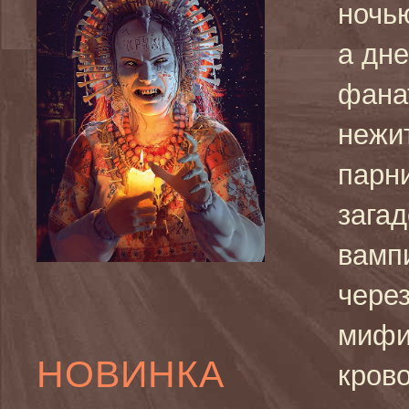
ночь
а дн
фана
нежит
парн
зага
вамп
чере
мифи
НОВИНКА
кров