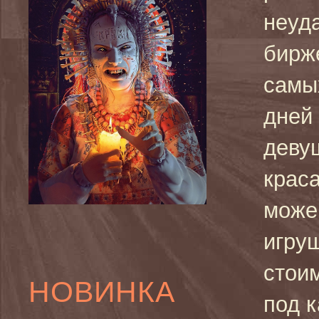
неуд
бирж
самы
дней 
деву
крас
може
игруш
стои
НОВИНКА
под 