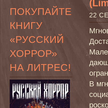
(Lim
ПОКУПАЙТЕ
22 С
КНИГУ
Мгно
«РУССКИЙ
Доста
ХОРРОР»
Мале
дающ
НА ЛИТРЕС!
огра
В мгн
соци
роск