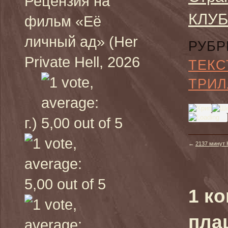
Рецензия на
КЛУБ
фильм «Её
личный ад» (Her
РУБР
Private Hell, 2026
ТЕКС
ТРИЛ
г.)
←
2137 минут 
1 к
пла