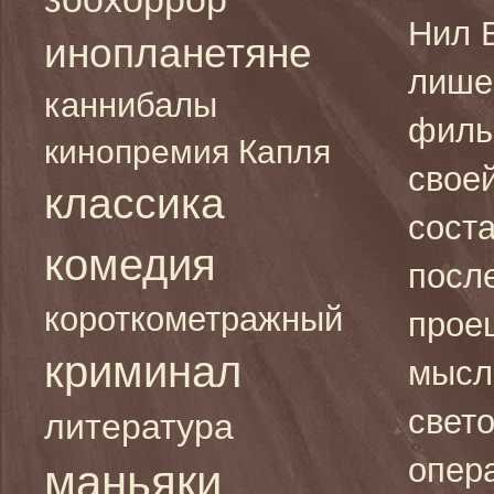
Нил 
инопланетяне
лише
каннибалы
филь
кинопремия Капля
свое
классика
сост
комедия
посл
короткометражный
прое
криминал
мысл
свет
литература
опер
маньяки