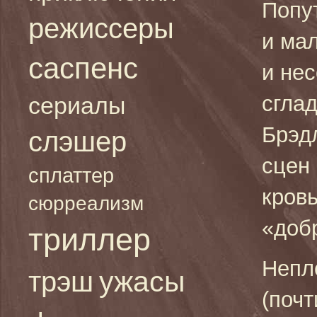
Попут
режиссеры
и ма
саспенс
и нес
сгла
сериалы
Брэд
слэшер
сцен 
сплаттер
кровь
сюрреализм
«добр
триллер
Непл
ужасы
трэш
(поч