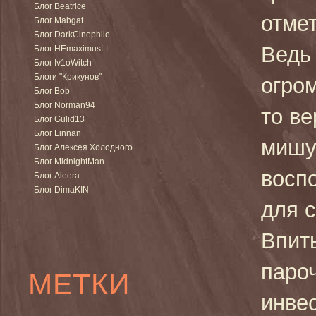
Блог Beatrice
отмет
Блог Mabgat
Блог DarkCinephile
Ведь
Блог HEmaximusLL
Блог Iv1oWitch
Блоги "Крикунов"
огро
Блог Bob
Блог Norman94
то ве
Блог Gulid13
Блог Linnan
мишу
Блог Алексея Холодного
Блог MidnightMan
восп
Блог Aleera
Блог DimaKIN
для 
Впит
паро
МЕТКИ
инвес