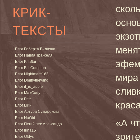
скол
КРИК-
осно
ТЕКСТЫ
экзот
меня
Блог Роберта Виллэна
Блог Павла Тракселя
эфем
Блог KillStar
Блог Bill Compton
Блог Nightmare163
мира
Блог Dmitrythewind
Блог it_is_apple
слив
Блог MaxCady
Блог Petr
крас
Блог Lirik
Блог Артура Сумарокова
Блог NaObi
«А ч
Блог Пегий пес Александр
Блог Irina15
зрит
Блог Oldys