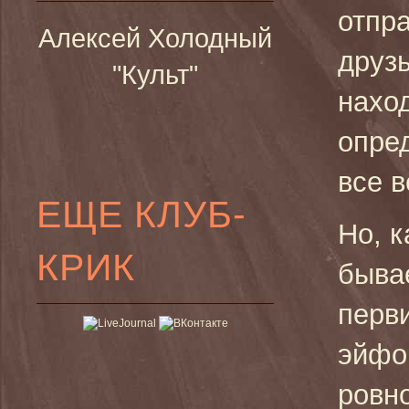
отпр
Алексей Холодный
друз
"Культ"
нахо
опре
все 
ЕЩЕ КЛУБ-
Но, к
КРИК
быва
перв
эйфо
ровно