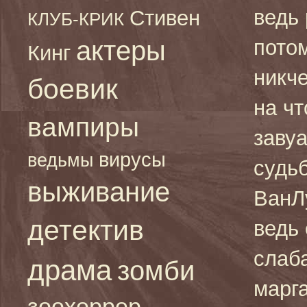
ведь 
Стивен
КЛУБ-КРИК
актеры
пото
Кинг
никче
боевик
на чт
вампиры
заву
вирусы
ведьмы
судь
выживание
ВанЛ
детектив
ведь
слаба
драма
зомби
марг
зоохоррор