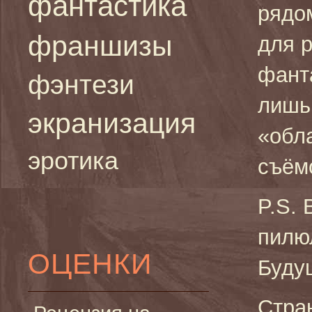
фантастика
рядо
франшизы
для 
фант
фэнтези
лишь 
экранизация
«обл
эротика
съём
P.S.
пилю
ОЦЕНКИ
Буду
Стра