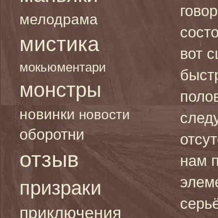
гово
мелодрама
сост
мистика
вот 
мокьюментари
быст
монстры
поло
новинки
новости
следу
оборотни
отсут
отзыв
нам 
элем
призраки
серь
приключения