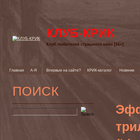
КЛУБ-КРИК
Клуб любителей страшного кино [16+]
Главная
А-Я
Впервые на сайте?
КРИК-каталог
Новинки
ПОИСК
Эфф
три