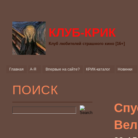
КЛУБ-КРИК
Клуб любителей страшного кино [16+]
Главная
А-Я
Впервые на сайте?
КРИК-каталог
Новинки
ПОИСК
Спус
Вел