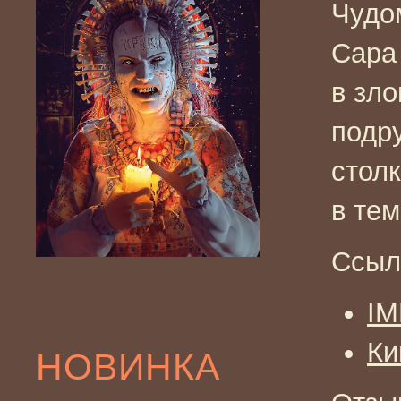
Чудо
Сара
в зло
подру
стол
в тем
Ссыл
I
Ки
НОВИНКА