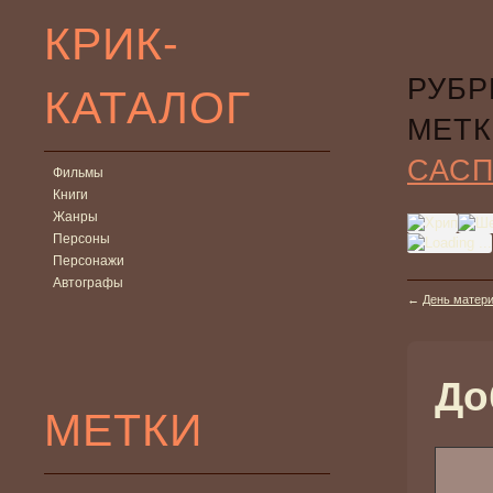
КРИК-
РУБР
КАТАЛОГ
МЕТК
САС
Фильмы
Книги
Жанры
Персоны
Персонажи
Автографы
←
День матери
До
МЕТКИ