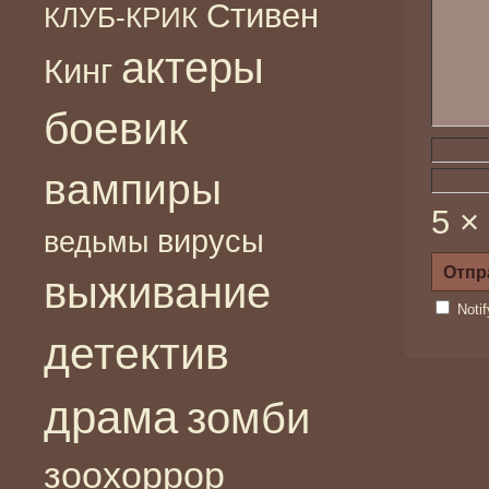
Стивен
КЛУБ-КРИК
актеры
Кинг
боевик
вампиры
5 ×
вирусы
ведьмы
выживание
Noti
детектив
драма
зомби
зоохоррор