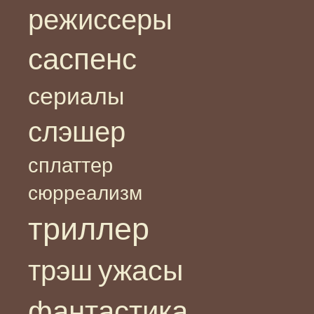
режиссеры
саспенс
сериалы
слэшер
сплаттер
сюрреализм
триллер
ужасы
трэш
фантастика