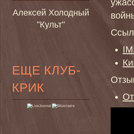
ужас
Алексей Холодный
войн
"Культ"
Ссыл
I
Ки
ЕЩЕ КЛУБ-
Отзы
КРИК
От