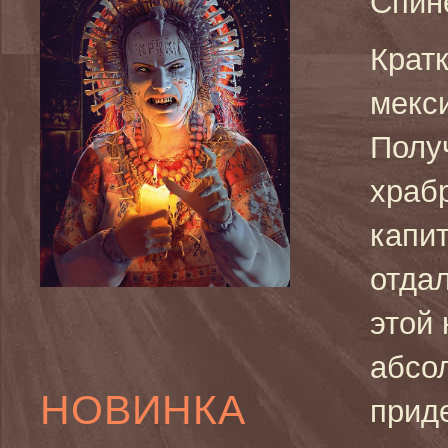
Спин
Кратк
мекс
Полу
храбр
капи
отдал
этой 
абсо
НОВИНКА
прид