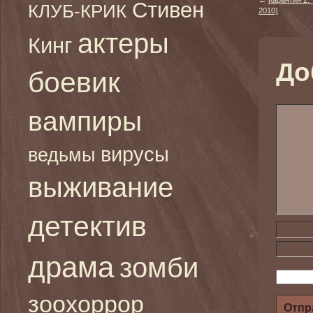
←
Карантин 2: 
Стивен
КЛУБ-КРИК
2010)
актеры
Кинг
До
боевик
вампиры
вирусы
ведьмы
выживание
детектив
драма
зомби
зоохоррор