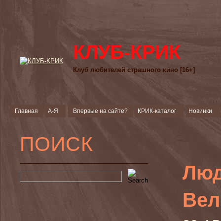
КЛУБ-КРИК
Клуб любителей страшного кино [16+]
Главная
А-Я
Впервые на сайте?
КРИК-каталог
Новинки
ПОИСК
Люд
Вел