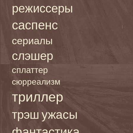
режиссеры
саспенс
сериалы
слэшер
сплаттер
сюрреализм
триллер
ужасы
трэш
фантастика