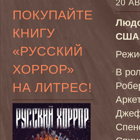
20 А
ПОКУПАЙТЕ
Людо
КНИГУ
США,
«РУССКИЙ
Режи
ХОРРОР»
В рол
НА ЛИТРЕС!
Робе
Арке
Джеф
Спен