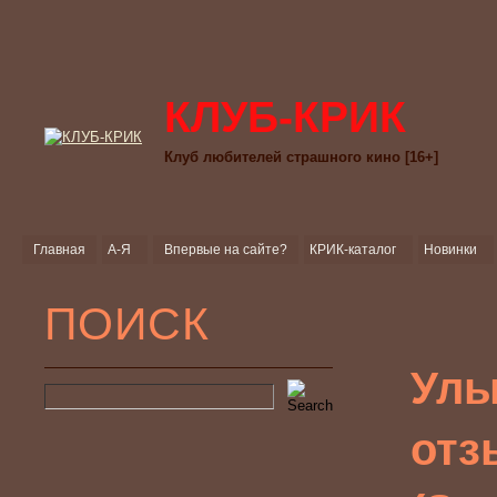
КЛУБ-КРИК
Клуб любителей страшного кино [16+]
Главная
А-Я
Впервые на сайте?
КРИК-каталог
Новинки
ПОИСК
Улы
отз