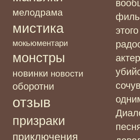
вооб
мелодрама
филь
мистика
этого
мокьюментари
радо
монстры
актер
убий
новинки
новости
сочу
оборотни
одни
отзыв
Диал
призраки
песн
приключения