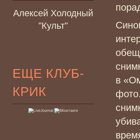
порад
Алексей Холодный
Сино
"Культ"
инте
обещ
снимк
ЕЩЕ КЛУБ-
в «О
КРИК
фото.
снимк
убива
время