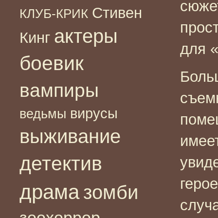
сюжет
Стивен
КЛУБ-КРИК
прос
актеры
Кинг
для 
боевик
Боль
вампиры
съем
вирусы
ведьмы
поме
выживание
имеет
детектив
увид
герое
драма
зомби
случа
зоохоррор