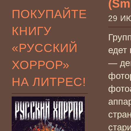
(Smi
ПОКУПАЙТЕ
29 И
КНИГУ
Груп
«РУССКИЙ
едет 
ХОРРОР»
— де
фото
НА ЛИТРЕС!
фото
аппар
стра
стари