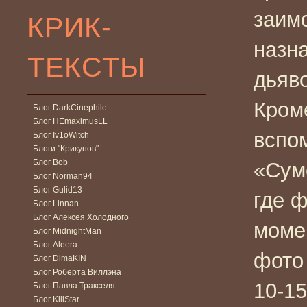
заим
КРИК-
назн
ТЕКСТЫ
дьяв
Кром
Блог DarkCinephile
Блог HEmaximusLL
вспо
Блог Iv1oWitch
Блоги "Крикунов"
Блог Bob
«Сум
Блог Norman94
Блог Gulid13
где 
Блог Linnan
Блог Алексея Холодного
моме
Блог MidnightMan
Блог Aleera
фото 
Блог DimaKIN
Блог Роберта Виллэна
10-15
Блог Павла Тракселя
Блог KillStar