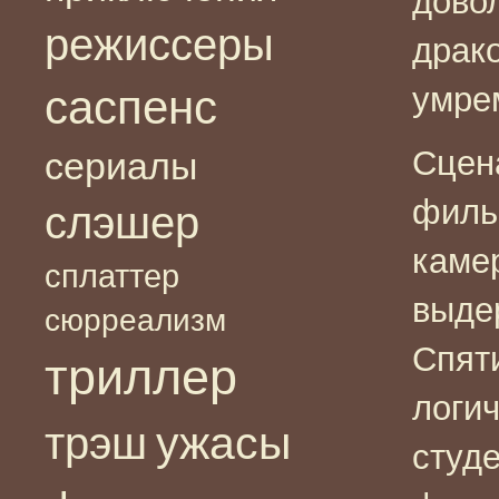
дово
режиссеры
драк
умрем
саспенс
Сцен
сериалы
филь
слэшер
каме
сплаттер
выде
сюрреализм
Спят
триллер
логич
ужасы
трэш
студе