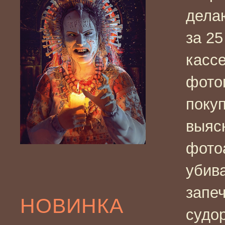
дела
за 25
касс
фото
поку
выясн
фото
убива
запе
НОВИНКА
судо