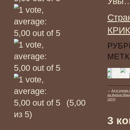
Увы
Стра
КРИК
РУБР
МЕТК
←
Ад в одном 
на фильм Марио
1974)
(5,00
из 5)
3 к