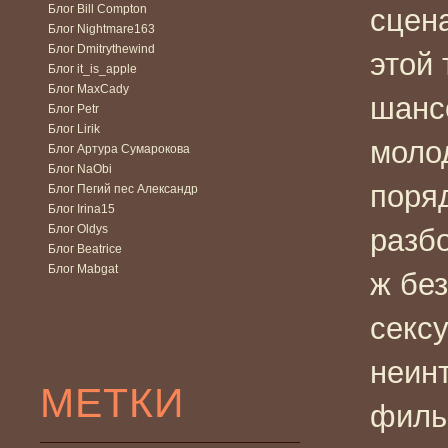
Блог Bill Compton
сцена
Блог Nightmare163
Блог Dmitrythewind
этой
Блог it_is_apple
Блог MaxCady
шансо
Блог Petr
Блог Lirik
моло
Блог Артура Сумарокова
Блог NaObi
поря
Блог Пегий пес Александр
Блог Irina15
Блог Oldys
разб
Блог Beatrice
Блог Mabgat
ж без
сексу
неин
МЕТКИ
филь