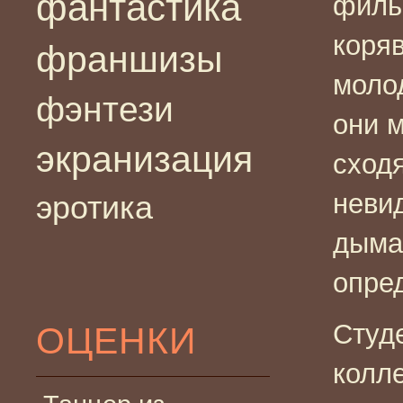
фантастика
филь
коряв
франшизы
моло
фэнтези
они м
экранизация
сход
неви
эротика
дыма 
опре
Студе
ОЦЕНКИ
колле