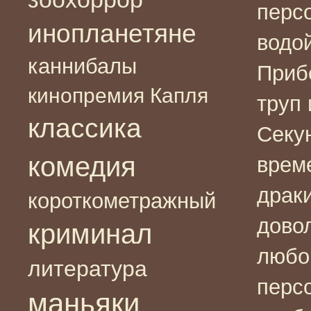
персо
инопланетяне
водой
каннибалы
Приб
кинопремия Капля
труп 
классика
Секу
комедия
врем
драк
короткометражный
дово
криминал
любой
литература
перс
маньяки