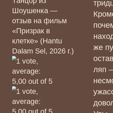
Танцор из
тридц
Шоушенка —
Кром
отзыв на фильм
почем
«Призрак в
наход
клетке» (Hantu
же п
Dalam Sel, 2026 г.)
оста
ляп 
несм
ужасо
дово