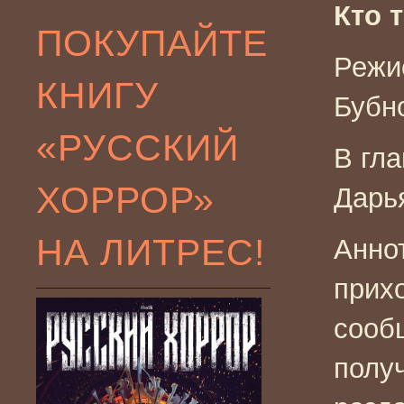
Кто т
ПОКУПАЙТЕ
Режи
КНИГУ
Бубн
«РУССКИЙ
В гл
ХОРРОР»
Дарь
НА ЛИТРЕС!
Анно
прих
сооб
полу