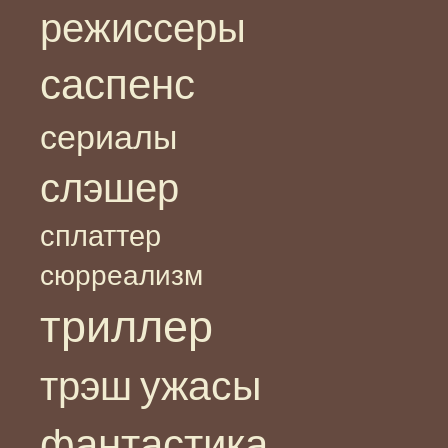
режиссеры
саспенс
сериалы
слэшер
сплаттер
сюрреализм
триллер
ужасы
трэш
фантастика