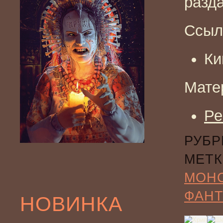
разд
Ссыл
Ки
Мате
Ре
РУБР
МЕТК
МОН
ФАНТ
НОВИНКА