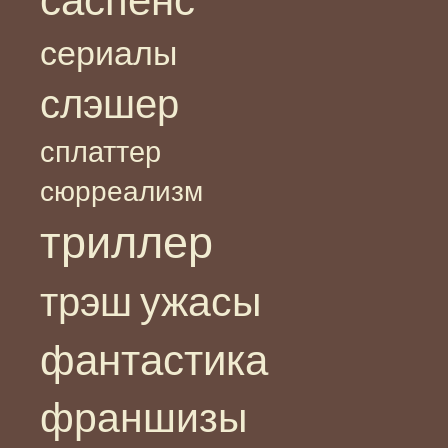
саспенс
сериалы
слэшер
сплаттер
сюрреализм
триллер
ужасы
трэш
фантастика
франшизы