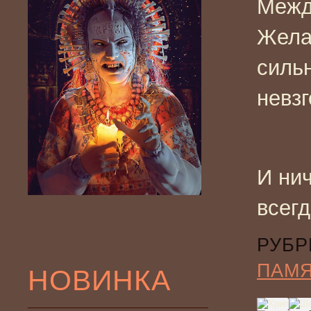
Межд
Жела
силь
невзг
И нич
всегд
РУБР
ПАМ
НОВИНКА