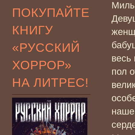
Милы
ПОКУПАЙТЕ
Деву
КНИГУ
женщ
бабуш
«РУССКИЙ
весь
ХОРРОР»
пол о
НА ЛИТРЕС!
велик
особ
наше
серде