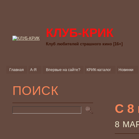
КЛУБ-КРИК
Клуб любителей страшного кино [16+]
Главная
А-Я
Впервые на сайте?
КРИК-каталог
Новинки
ПОИСК
С 8
8 МА