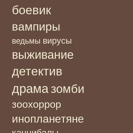
боевик
вампиры
вирусы
ведьмы
выживание
детектив
драма
зомби
зоохоррор
инопланетяне
каннибалы