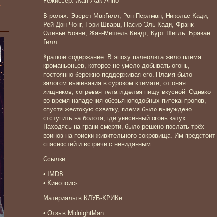
Режиссер: Жан-Жак Анно
»
В ролях: Эверет МакГилл, Рон Перлман, Николас Кади,
Рей Дон Чонг, Гэри Шварц, Насир Эль Кади, Франк-
Оливье Бонне, Жан-Мишель Киндт, Курт Шигль, Брайан
Гилл
Краткое содержание: В эпоху палеолита жило племя
кроманьонцев, которое не умело добывать огонь,
постоянно бережно поддерживая его. Пламя было
залогом выживания в суровом климате, отгоняя
хищников, согревая тела и делая пищу вкусной. Однако
во время нападения обезьяноподобных питекантропов,
спустя жестокую схватку, племя было вынуждено
отступить на болота, где унесённый огонь затух.
Находясь на грани смерти, было решено послать трёх
воинов на поиски живительного сокровища. Им предстоит
опасностей и встречи с невиданным…
Ссылки:
•
IMDB
•
Кинопоиск
Материалы в КЛУБ-КРИКе:
•
Отзыв MidnightMan