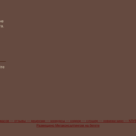
не
та.
йте
жасов — отзывы — рецензии — конкурсы — хоррор — слэшер — новинки кино — КЛУ
Размещено Мегаконсалтингом на бегете