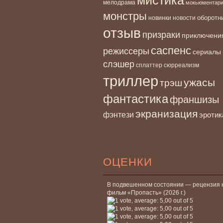
мелодрама
мокьюментар
монстры
новинки
оборотн
новости
отзыв
призраки
приключени
саспенс
режиссеры
сериалы
слэшер
сплаттер
сюрреализм
триллер
ужасы
трэш
фантастика
франшизы
экранизация
фэнтези
эротик
ОЦЕНКИ
В подвешенном состоянии — рецензия 
фильм «Пропасть» (2026 г.)