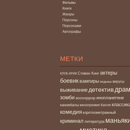
Фильмы
Книги
Жанры
Персоны
Персонажи
Автографы
МЕТКИ
актеры
Стивен Кинг
КЛУБ-КРИК
боевик
вампиры
вирусы
ведьмы
дра
детектив
выживание
зомби
инопланетяне
зоохоррор
классик
каннибалы
кинопремия Капля
комедия
короткометражный
маньяк
криминал
литература
мистика