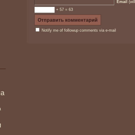
Email
(wil
+ 57 = 63
Notify me of followup comments via e-mail
ма
а
и