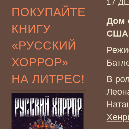
17 Д
ПОКУПАЙТЕ
Дом 
КНИГУ
США,
«РУССКИЙ
Режи
ХОРРОР»
Батл
НА ЛИТРЕС!
В ро
Леон
Ната
Хенр