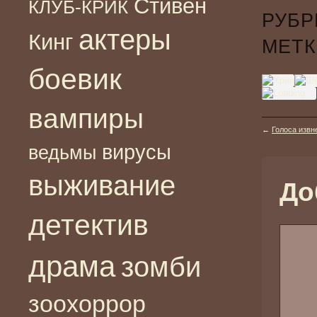
Стивен
КЛУБ-КРИК
РУБР
актеры
Кинг
МЕТК
боевик
вампиры
←
Голоса извне
вирусы
ведьмы
выживание
До
детектив
драма
зомби
зоохоррор