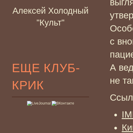
выгл
Алексей Холодный
утвер
"Культ"
Особ
с вн
пацие
ЕЩЕ КЛУБ-
А вед
не та
КРИК
Ссыл
I
Ки