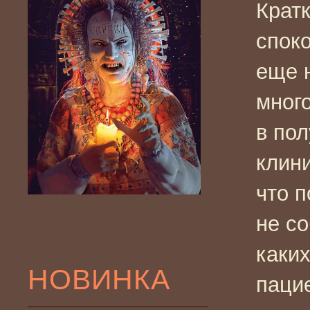
Крат
спок
еще 
мног
в по
клини
что 
не с
каких
НОВИНКА
паци