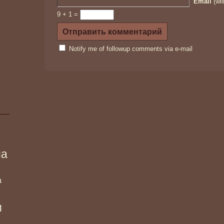
Email
(wil
9 + 1 =
Notify me of followup comments via e-mail
ма
а
и