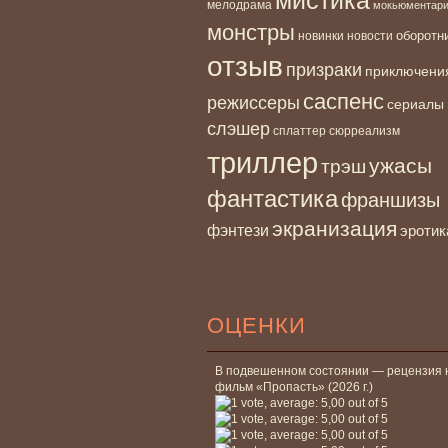
мелодрама
мокьюментар
монстры
новинки
оборотн
новости
отзыв
призраки
приключени
саспенс
режиссеры
сериалы
слэшер
сплаттер
сюрреализм
триллер
ужасы
трэш
фантастика
франшизы
экранизация
фэнтези
эротик
ОЦЕНКИ
В подвешенном состоянии — рецензия 
фильм «Пропасть» (2026 г.)