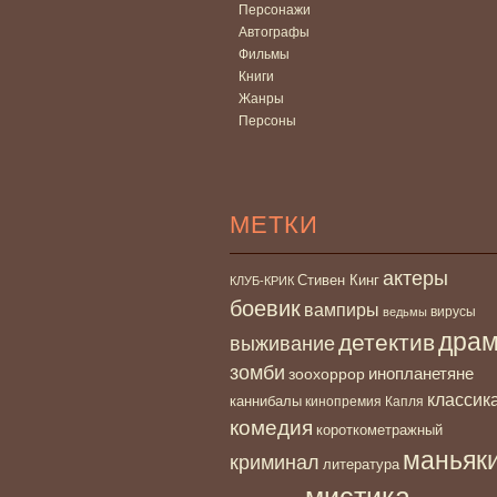
Персонажи
Автографы
Фильмы
Книги
Жанры
Персоны
МЕТКИ
актеры
Стивен Кинг
КЛУБ-КРИК
боевик
вампиры
вирусы
ведьмы
дра
детектив
выживание
зомби
инопланетяне
зоохоррор
классик
каннибалы
кинопремия Капля
комедия
короткометражный
маньяк
криминал
литература
мистика