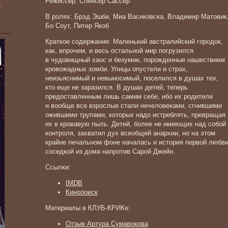
Режиссер: Спенсер Сассер
»
В ролях: Брэд Эшби, Миа Васиковска, Владимир Матовик
Бо Соут, Питер Якоб
Краткое содержание: Маленький австралийский городок,
как, впрочем, и весь остальной мир погрузился
в чудовищный хаос и безумие, порожденные нашествием
кровожадных зомби. Улицы опустели и страх,
неизьяснимый и невыносимый, поселился в душах тех,
кто еще не заразился. В душах детей, теперь
предоставленным лишь самим себе, ибо их родители
и вообще все взрослые стали нечеловеками, сгнившими
ожившими трупами, которых надо истреблять, превращая
их в кровавую пыль. Детей, более не имеющих над собой
контроля, захватил дух всеобщей анархии, но на этом
крайне печальном фоне началась и история первой любв
соседкой из дома напротив Сарой Джейн.
Ссылки:
IMDB
Кинопоиск
Материалы в КЛУБ-КРИКе:
Отзыв Артура Сумарокова