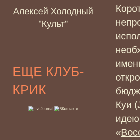
Корот
Алексей Холодный
непр
"Культ"
испол
необ
имен
ЕЩЕ КЛУБ-
откр
КРИК
бюдж
Куи (
идею
«
Вос