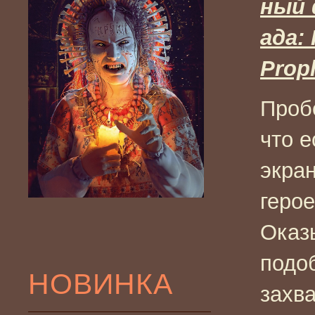
ный 
ада:
Prop
Пробе
что е
экран
герое
Оказ
подо
НОВИНКА
захв