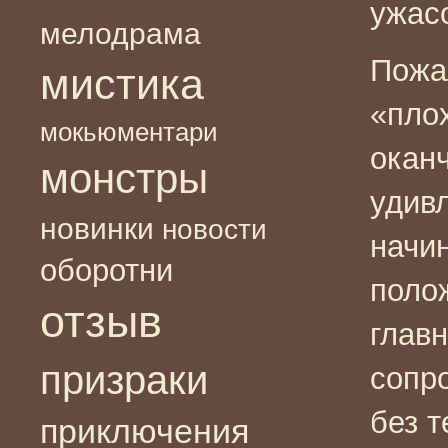
ужас
мелодрама
Пожа
мистика
«пло
мокьюментари
оканч
монстры
удив
новинки
новости
начи
оборотни
поло
отзыв
глав
призраки
сопр
без т
приключения