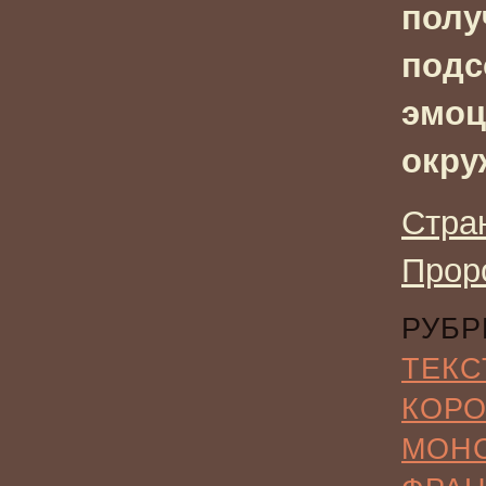
полу
подс
эмоц
окру
Стра
Прор
РУБР
ТЕКС
КОР
МОН