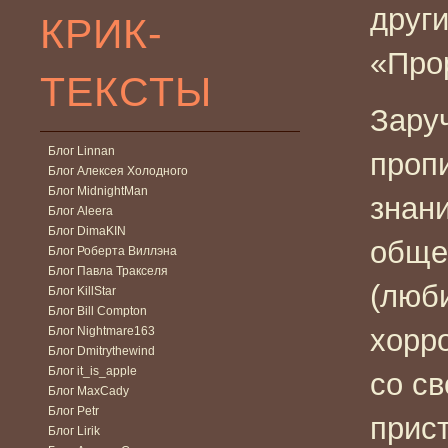
друг
КРИК-
«Про
ТЕКСТЫ
Зару
Блог Linnan
проп
Блог Алексея Холодного
Блог MidnightMan
знан
Блог Aleera
Блог DimaKIN
обще
Блог Роберта Виллэна
Блог Павла Тракселя
(люб
Блог KillStar
Блог Bill Compton
хорр
Блог Nightmare163
Блог Dmitrythewind
Блог it_is_apple
со с
Блог MaxCady
Блог Petr
прист
Блог Lirik