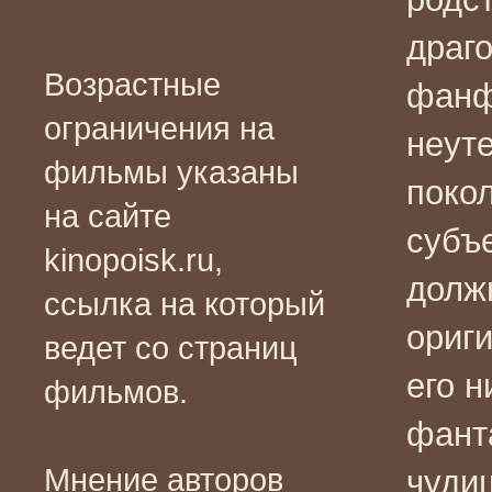
драг
Возрастные
фанф
ограничения на
неут
фильмы указаны
покол
на сайте
субъ
kinopoisk.ru,
долж
ссылка на который
ориги
ведет со страниц
его н
фильмов.
фант
Мнение авторов
чуди