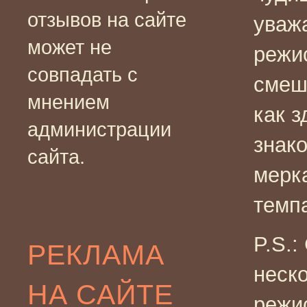
отзывов на сайте
уваж
может не
режи
совпадать с
смеш
мнением
как з
администрации
знак
сайта.
мерк
темп
P.S.:
РЕКЛАМА
неско
НА САЙТЕ
режи