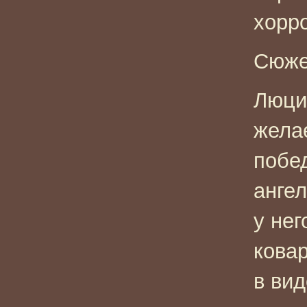
хорр
Сюже
Люци
жела
побе
анге
у нег
кова
в вид