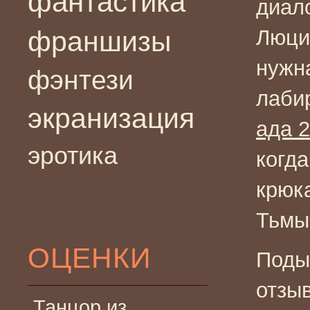
фантастика
диало
франшизы
Люци
нужн
фэнтези
лабир
экранизация
ада 2
эротика
когд
крюк
Тьмы 
ОЦЕНКИ
Поды
отзыв
Танцор из