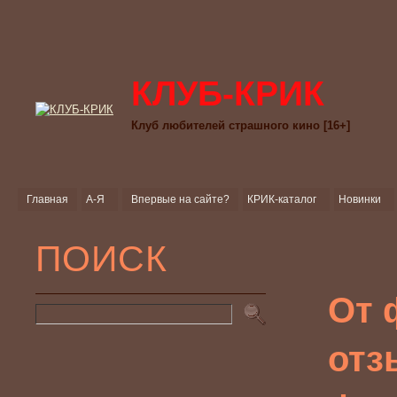
КЛУБ-КРИК
Клуб любителей страшного кино [16+]
Главная
А-Я
Впервые на сайте?
КРИК-каталог
Новинки
ПОИСК
От 
отз