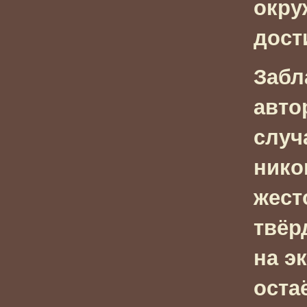
окру
дост
Забл
авто
случ
нико
жест
твёр
на э
оста