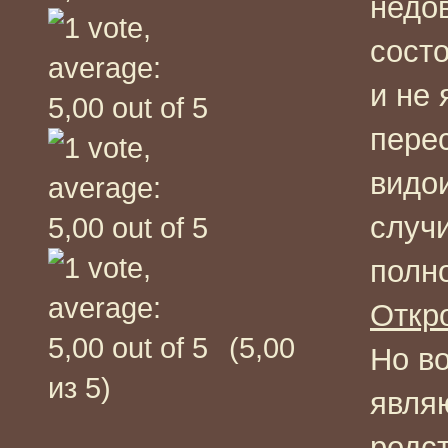
недо
сост
и не 
пере
видо
случ
полн
Откр
(5,00
Но в
из 5)
явля
родс