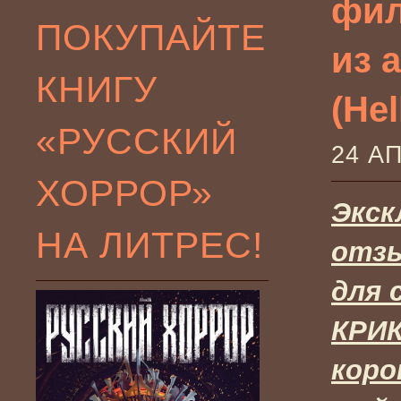
фил
ПОКУПАЙТЕ
из 
КНИГУ
(Hel
«РУССКИЙ
24 А
ХОРРОР»
Экс
НА ЛИТРЕС!
отз
для 
КРИК
кор