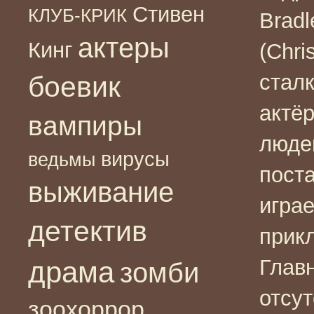
Стивен
КЛУБ-КРИК
Bradl
актеры
Кинг
(Chri
стал
боевик
актё
вампиры
люде
вирусы
ведьмы
пост
выживание
игра
детектив
прик
Глав
драма
зомби
отсу
зоохоррор