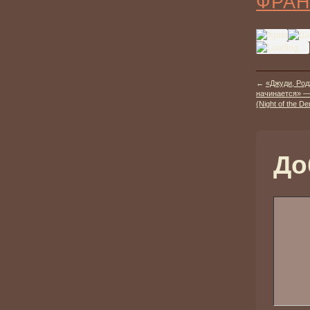
ФРА
←
«Джуди, Род
начинается» —
(Night of the De
До