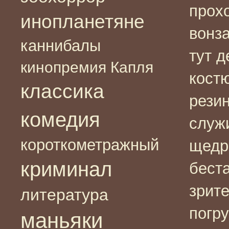
прохо
инопланетяне
вонз
каннибалы
тут д
кинопремия Капля
кост
классика
рези
комедия
служ
короткометражный
щедр
криминал
бест
зрите
литература
погр
маньяки