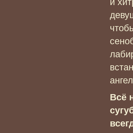
и хи
деву
чтобы
сено
лаби
встан
анге
Всё 
сугу
всег