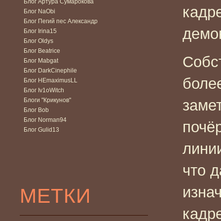
Блог Артура Сумарокова
кадр
Блог NaObi
Блог Пегий пес Александр
демо
Блог Irina15
Блог Oldys
Блог Beatrice
Собс
Блог Mabgat
Блог DarkCinephile
более
Блог HEmaximusLL
Блог Iv1oWitch
Блоги "Крикунов"
замет
Блог Bob
Блог Norman94
почё
Блог Gulid13
линии
что 
изнач
МЕТКИ
кадр