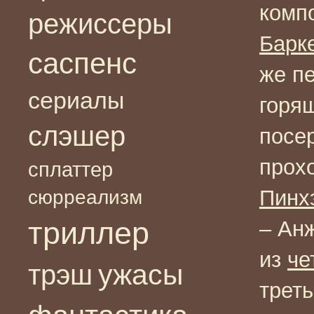
комп
режиссеры
Барк
саспенс
же п
сериалы
горя
слэшер
посе
прохо
сплаттер
Пинх
сюрреализм
триллер
– Ан
из
че
ужасы
трэш
треть