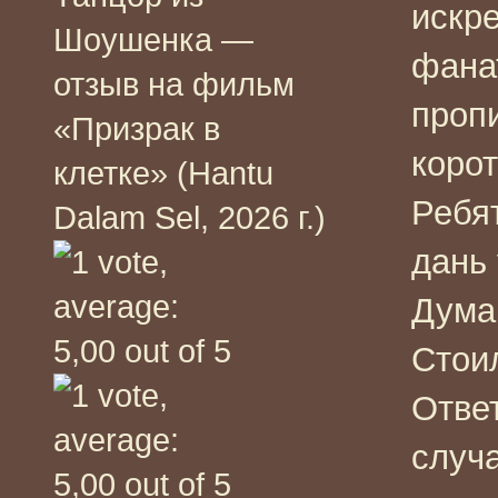
искр
Шоушенка —
фана
отзыв на фильм
проп
«Призрак в
корот
клетке» (Hantu
Ребят
Dalam Sel, 2026 г.)
дань
Дума
Стои
Отве
случа