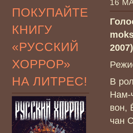
16 М
ПОКУПАЙТЕ
Голо
КНИГУ
moks
«РУССКИЙ
2007)
ХОРРОР»
Режи
НА ЛИТРЕС!
В рол
Нам-
вон, 
чан 