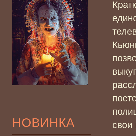
Крат
един
теле
Кьюн
позв
выку
расс
посто
поли
НОВИНКА
свои