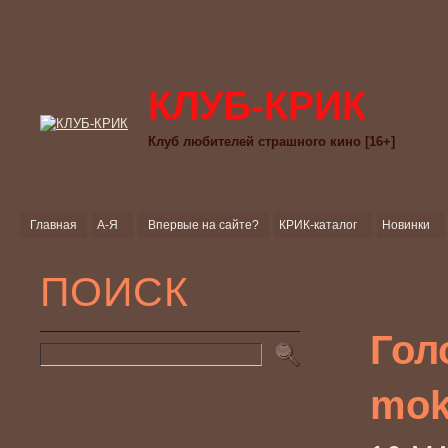
КЛУБ-КРИК
Клуб любителей страшного кино [16+]
Главная
А-Я
Впервые на сайте?
КРИК-каталог
Новинки
ПОИСК
Гол
mok