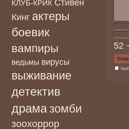
Стивен
КЛУБ-КРИК
актеры
Кинг
боевик
52 
вампиры
вирусы
ведьмы
Noti
выживание
детектив
драма
зомби
зоохоррор