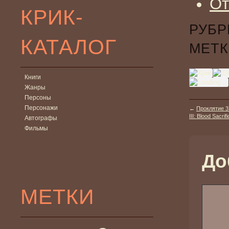
От
КРИК-
РУБР
КАТАЛОГ
МЕТК
Книги
Жанры
Персоны
Персонажи
←
Проклятие 3
III: Blood Sacr
Автографы
Фильмы
До
МЕТКИ