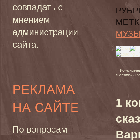
совпадать с
РУБР
мнением
МЕТК
администрации
МУЗ
сайта.
←
Исчезновени
«Верзила» (The 
РЕКЛАМА
1 к
НА САЙТЕ
сказ
По вопросам
Вар