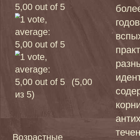
боле
годов
вспых
практ
разн
иден
(5,00
соде
из 5)
корн
анти
течен
Возрастные