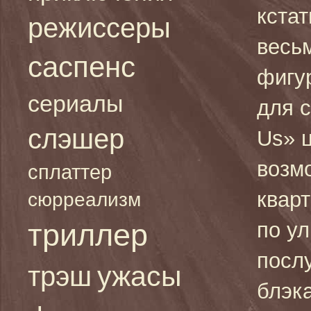
кстат
режиссеры
весь
саспенс
фигу
сериалы
для с
слэшер
Us» 
возм
сплаттер
кварт
сюрреализм
триллер
по у
посл
ужасы
трэш
блэка