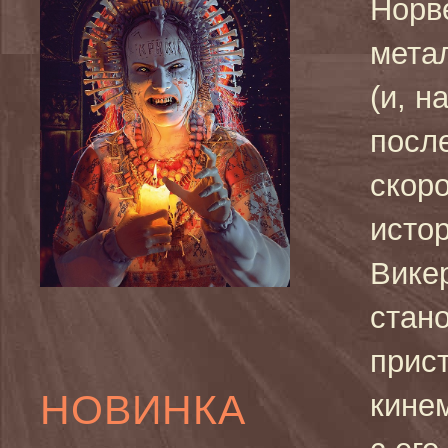
Норв
мета
(и, н
посл
скоро
истор
Вике
стан
прис
НОВИНКА
кине