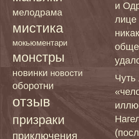
и Од
мелодрама
лице 
мистика
ника
мокьюментари
обще
монстры
удал
новинки
новости
Чуть
оборотни
«чело
отзыв
иллю
призраки
Наге
(посл
приключения