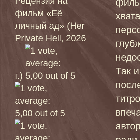
Рецензия на
филь
фильм «Её
хват
личный ад» (Her
персо
Private Hell, 2026
глубж
недо
Так и
г.)
посл
титро
впеча
автор
ради 