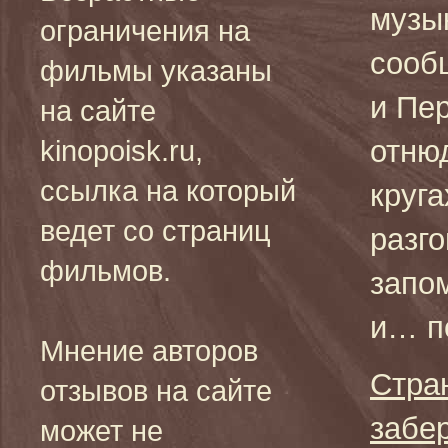
музы
ограничения на
сооб
фильмы указаны
и Пе
на сайте
отнюд
kinopoisk.ru,
ссылка на который
круга
ведет со страниц
разго
фильмов.
запо
и… п
Мнение авторов
Стра
отзывов на сайте
забе
может не