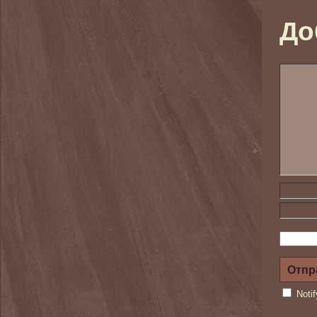
До
Noti