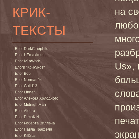
КРИК-
на св
любо
ТЕКСТЫ
мног
Блог DarkCinephile
разбр
Блог HEmaximusLL
Блог Iv1oWitch
Us», 
Блоги "Крикунов"
Блог Bob
больш
Блог Norman94
Блог Gulid13
слов
Блог Linnan
Блог Алексея Холодного
произ
Блог MidnightMan
Блог Aleera
Блог DimaKIN
печат
Блог Роберта Виллэна
Блог Павла Тракселя
экран
Блог KillStar