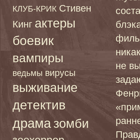
Стивен
КЛУБ-КРИК
сост
актеры
Кинг
блэка
филь
боевик
никак
вампиры
не в
вирусы
ведьмы
зада
выживание
Фенр
детектив
«при
ранне
драма
зомби
Правд
зоохоррор