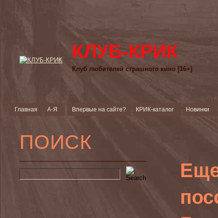
КЛУБ-КРИК
Клуб любителей страшного кино [16+]
Главная
А-Я
Впервые на сайте?
КРИК-каталог
Новинки
ПОИСК
Еще
пос