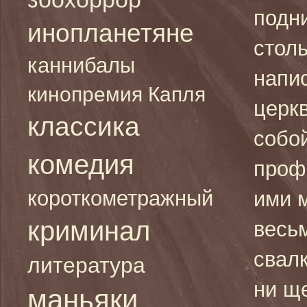
подни
инопланетяне
столь
каннибалы
напи
кинопремия Капля
церк
классика
собой
комедия
проф
короткометражный
ими 
криминал
весь
свалк
литература
ни щ
маньяки