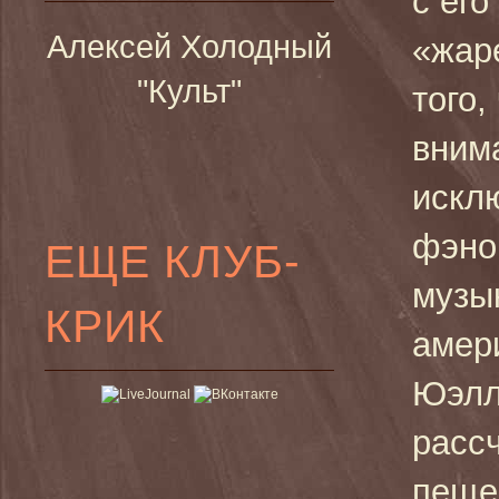
с его
Алексей Холодный
«жар
"Культ"
того,
вним
искл
фэно
ЕЩЕ КЛУБ-
музы
КРИК
амер
Юэлл
рассч
пеще