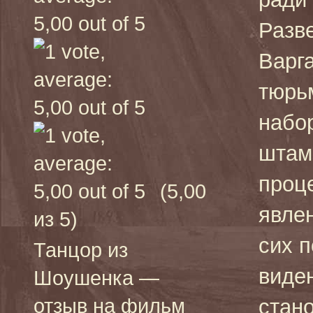
Разве
Варг
тюрь
набо
штам
проце
(5,00
явлен
из 5)
сих 
Танцор из
виде
Шоушенка —
отзыв на фильм
стан