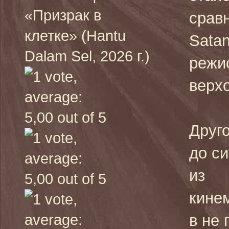
«Призрак в
сравн
клетке» (Hantu
Sata
Dalam Sel, 2026 г.)
режи
верх
Друго
до си
из
кине
в не