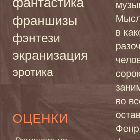
фантастика
музы
Мысл
франшизы
в как
фэнтези
разо
экранизация
челов
эротика
сорок
зани
во в
оста
ОЦЕНКИ
Фенр