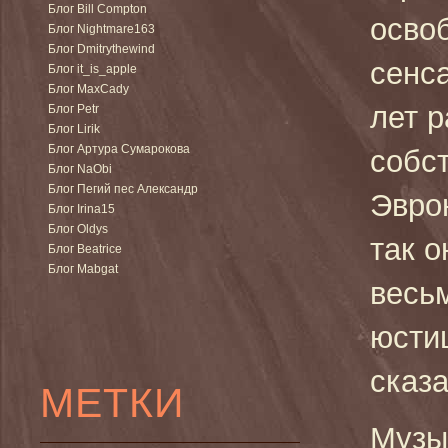
Блог Bill Compton
осво
Блог Nightmare163
Блог Dmitrythewind
сенса
Блог it_is_apple
Блог MaxCady
лет 
Блог Petr
Блог Lirik
Блог Артура Сумарокова
собс
Блог NaObi
Блог Пегий пес Александр
Эврон
Блог Irina15
Блог Oldys
так о
Блог Beatrice
Блог Mabgat
весь
юсти
сказ
МЕТКИ
Музы