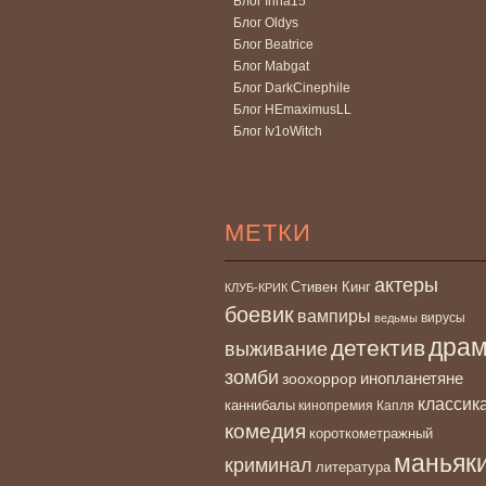
Блог Irina15
Блог Oldys
Блог Beatrice
Блог Mabgat
Блог DarkCinephile
Блог HEmaximusLL
Блог Iv1oWitch
МЕТКИ
актеры
Стивен Кинг
КЛУБ-КРИК
боевик
вампиры
вирусы
ведьмы
дра
детектив
выживание
зомби
инопланетяне
зоохоррор
классик
каннибалы
кинопремия Капля
комедия
короткометражный
маньяк
криминал
литература