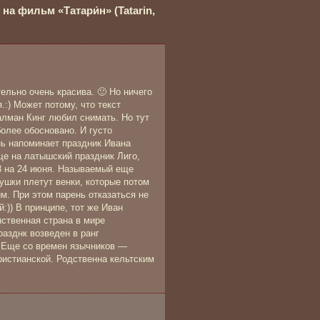
а фильм «Татари́н» (Tatarin,
ельно очень красива. 🙂 Но ничего
.:) Может потому, что текст
Залман Кинг любил снимать. Но тут
олее обосновано. И густо
нь напоминает праздник Ивана
еще на латышский праздник Лиго,
23 на 24 июня. Называемый еще
ушки плетут венки, которые потом
м. При этом парень отказаться не
:)) В принципе, тот же Иван
ственная страна в мире
разднк возведен в ранг
. Еще со времен язычников —
ристианской. Родственна кельтским