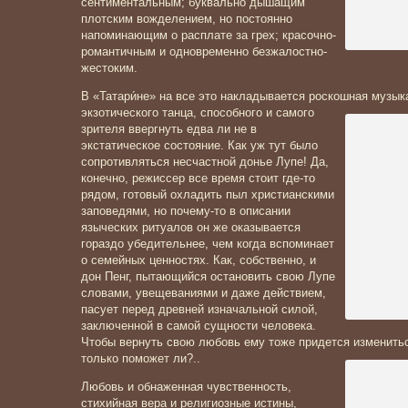
сентиментальным; буквально дышащим
плотским вожделением, но постоянно
напоминающим о расплате за грех; красочно-
романтичным и одновременно безжалостно-
жестоким.
В «Татари́не» на все это накладывается роскошная музык
экзотического танца, способного и самого
зрителя ввергнуть едва ли не в
экстатическое состояние. Как уж тут было
сопротивляться несчастной донье Лупе! Да,
конечно, режиссер все время стоит где-то
рядом, готовый охладить пыл христианскими
заповедями, но почему-то в описании
языческих ритуалов он же оказывается
гораздо убедительнее, чем когда вспоминает
о семейных ценностях. Как, собственно, и
дон Пенг, пытающийся остановить свою Лупе
словами, увещеваниями и даже действием,
пасует перед древней изначальной силой,
заключенной в самой сущности человека.
Чтобы вернуть свою любовь ему тоже придется измениться
только помож
ет ли?..
Любовь и обнаженная чувственность,
стихийная вера и религиозные истины,