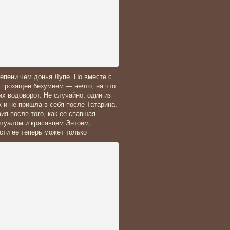
епени чем донья Лупе. Но вместе с
и грозящее безумием — нечто, на что
их водоворот. Не случайно, один из
и не пришла в себя после Татари́на.
ия после того, как ее спавшая
итуалом и красавцем Энтоем,
сти ее теперь может только