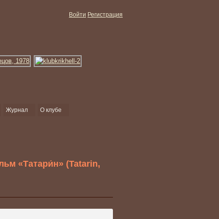
Войти
Регистрация
Журнал
О клубе
м «Татари́н» (Tatarin,