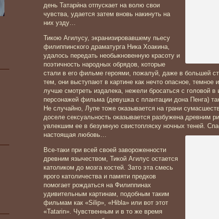
день Татари́на отпускает на волю свои
чувства, удается затем вновь накинуть на
них узду…
Тикою Агилусу, экранизировавшему пьесу
филиппинского драматурга Ника Хоакина,
удалось передать необыкновенную красоту и
поэтичность народных обрядов, которые
стали в его фильме героями, пожалуй, даже в большей ст
тем, они выступают в картине как нечто опасное, темное 
лучше смотреть издалека, нежели бросаться с головой в 
персонажей фильма (девушка с плантации дона Пенга) так 
Не случайно, Лупе тоже оказывается на грани сумасшеств
доселе сексуальность оказывается разбужена древним р
увлекшим ее в безумную свистопляску ночных
теней. Спа
настоящая любовь…
Все-таки при всей своей завороженности
древним язычеством, Тикой Агилус остается
католиком до мозга костей. Зато эта смесь
ярого католичества и памяти предков
помогает рождаться на Филиппинах
удивительным картинам, подобным таким
фильмам как «Silip», «Hibla» или вот этот
«Tatarin». Чувственным и в то же время