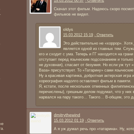
15.03.2012 00:57
· Ответить
Скачал этот фильм. Надеюсь скоро посмот
)
фильмов не видел.
r
oldys
15.03.2012 15:19
· Ответить
Это действительно не «хоррор». Хотя
)
является одной из главных тем. Служ
его и сходит с ума. Теперь и ГГ находится на гран
отступает перед языческим подсознанием и только
не духовная), спасает от безумия. Но если уж тут
Ваза» присутствует. То «Татарину» сами языческие
Ну а красивая картинка, добротная актерская игра 
)
хореография надолго оставляют фильм в памяти.
Я, кстати, после нескольких отменных филиппинск
перечислены), грешным делом подумал, что у них вс
нарвался на пару такого… Такого… В-общем, это д
dmitrythewind
15.03.2012 01:19
· Ответить
не
та.
А я уж думал речь про «татарина». Ну, кото