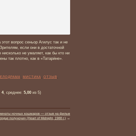
 этот вопрос сеньор Агилус так и не
Зрителям, если они в достаточной
 нисколько не умаляет, как бы кто ни
ны так плотно, как в «Татари́не».
ЕЛОДРАМА
,
МИСТИКА
,
ОТЗЫВ
,
:
4
, среднее:
5,00
из 5)
омнаты ночных кошмаров — отзыв на фильм
рдце полуночи» (Heart of Midnight, 1988 г.)
→