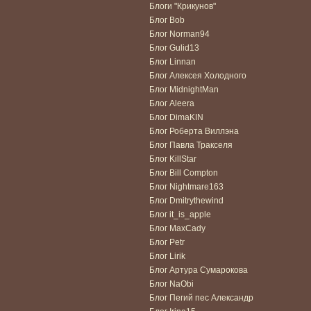
Блоги "Крикунов"
Блог Bob
Блог Norman94
Блог Gulid13
Блог Linnan
Блог Алексея Холодного
Блог MidnightMan
Блог Aleera
Блог DimaKIN
Блог Роберта Виллэна
Блог Павла Тракселя
Блог KillStar
Блог Bill Compton
Блог Nightmare163
Блог Dmitrythewind
Блог it_is_apple
Блог MaxCady
Блог Petr
Блог Lirik
Блог Артура Сумарокова
Блог NaObi
Блог Пегий пес Александр