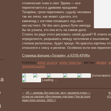
хтоническая тьма и свет Эдема — все
переплетается в древнем празднике
Татари́на, грозя переломать судьбу человека
так же легко, как может сделать это
камнепад с костями попавшего под него
несчастного. Но без него донья Лупе никогда
бы не узнала, кто она есть на самом деле.
Стоило ли ради этого рисковать своей душой? В ответе на
определился, разрываясь между католиком и язычником. 
степени религиозны, будет проще. Но красоты картины это
относился к сексу и религии. Особенно если они переплете
Страница фильма «Татари́н» в КЛУБ-КРИКе
РУБРИКА:
БЛОГ OLDYS
,
КРИК-ТЕКСТЫ
МЕТКИ:
ДРАМА
,
М
ЭКРАНИЗАЦИЯ
(голосовало
ма
Loading ...
а
←
«Я — церковь без крестов, лечу, раскинув руки» —
К
отзыв на триллер «Внутренние чувства» (Yee do hung
«Се
gaan/ Inner senses, 2002 г.)
и