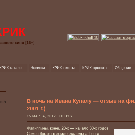
КРИК
ашного кино [16+]
КРИК-каталог
Новинки
КРИК-тексты
КРИК-проекты
Общение
В ночь на Ивана Купалу — отзыв на филь
2001 г.)
15 МАРТА, 2012 OLDYS
Филиппины, конец 20-х — начало 30-х годов.
Семья богатого землевладельца Пенга