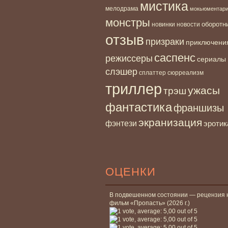
мистика
мелодрама
мокьюментар
монстры
новинки
оборотн
новости
отзыв
призраки
приключени
саспенс
режиссеры
сериалы
слэшер
сплаттер
сюрреализм
триллер
ужасы
трэш
фантастика
франшизы
экранизация
фэнтези
эротик
ОЦЕНКИ
В подвешенном состоянии — рецензия 
фильм «Пропасть» (2026 г.)