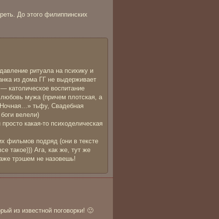
реть. До этого филиппинских
 давление ритуала на психику и
анка из дома ГГ не выдерживает
и — католическое воспитание
 любовь мужа (причем плотская, а
 «Ночная…» тьфу, Свадебная
 боги велели)
и просто какая-то психоделическая
их фильмов подряд (они в тексте
е такое))) Ага, как же, тут же
аже трэшем не назовешь!
рый из известной поговорки! 🙂