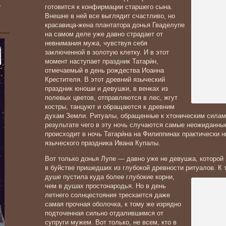
»
готовится к конфирмации старшего сына.
Внешне в ней все выглядит счастливо, но
красавица-жена плантатора донья Гваделупе
на самом деле уже давно страдает от
невнимания мужа, чувствуя себя
заключенной в золотую клетку. И в этот
момент наступает праздник Татари́н,
отмечаемый в день рождества Иоанна
Крестителя. В этот древний языческий
праздник юноши и девушки, в венках из
полевых цветов, отправляются в лес, жгут
костры, танцуют и обращаются к древним
духам Земли. Ритуалы, обращенные к хтоническим силам
результате чего в эту ночь случаются самые неожиданные
происходит в ночь Татари́на на Филиппинах практически н
языческого праздника Ивана Купалы.
Вот только донья Лупе — давно уже не девушка, которой
в буйстве пришедших из глубокой древности ритуалов. К 
душе
пустила куда более глубокие корни,
чем в душах простонародья. Но в день
летнего солнцестояния трескается даже
самая прочная оболочка, к тому же изрядно
подточенная сильно отдалившимся от
супруги мужем. Вот только, не всем, кто в