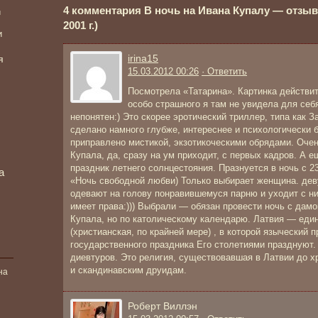
4 комментария В ночь на Ивана Купалу — отзыв н
и
2001 г.)
и
irina15
я
15.03.2012 00:26
· Ответить
Посмотрела «Татарина». Картинка действит
особо страшного я там не увидела для себя
непонятен:) Это скорее эротический триллер, типа как 
сделано намного глубже, интереснее и психологически б
приправлено мистикой, экзотикоческими обрядами. Оче
Купала, да, сразу на ум приходит, с первых кадров. А 
праздник летнего солнцестояния. Празнуется в ночь с 
а
«Ночь свободной любви) Только выбирает женщина. дев
одевают на голову понравившемуся парню и уходит с ни
имеет права:))) Выбрали — обязан провести ночь с дамой
Купала, но по католическому календарю. Латвия — един
(христианская, по крайней мере) , в которой языческий п
государственного праздника Его столетиями празднуют
диевтуров. Это религия, существовавшая в Латвии до х
и скандинавским друидам.
на
Роберт Виллэн