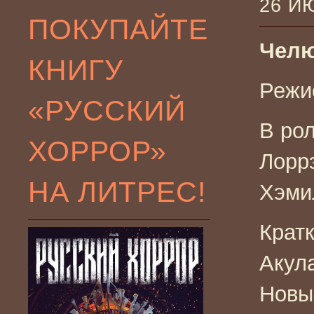
26 И
ПОКУПАЙТЕ
Челю
КНИГУ
Режи
«РУССКИЙ
В ро
ХОРРОР»
Лорр
НА ЛИТРЕС!
Хэми
Крат
Акул
Новы