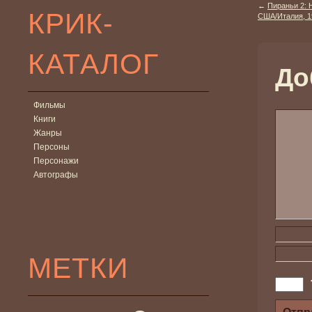
←
Пираньи 2: Н
КРИК-
США/Италия, 1
КАТАЛОГ
До
Фильмы
Книги
Жанры
Персоны
Персонажи
Автографы
МЕТКИ