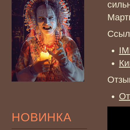
силь
Март
Ссыл
I
Ки
Отзы
От
НОВИНКА