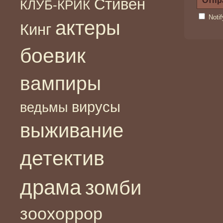
Стивен
КЛУБ-КРИК
Noti
актеры
Кинг
боевик
вампиры
вирусы
ведьмы
выживание
детектив
драма
зомби
зоохоррор