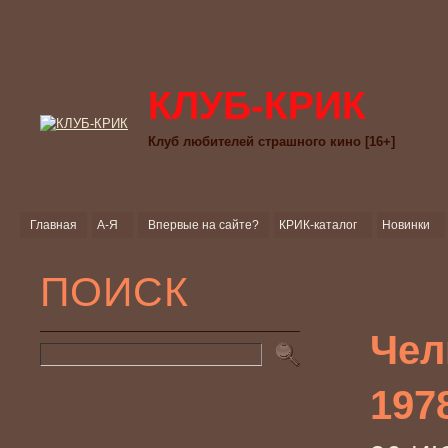
КЛУБ-КРИК
Клуб любителей страшного кино [16+]
Главная
А-Я
Впервые на сайте?
КРИК-каталог
Новинки
ПОИСК
Чел
197